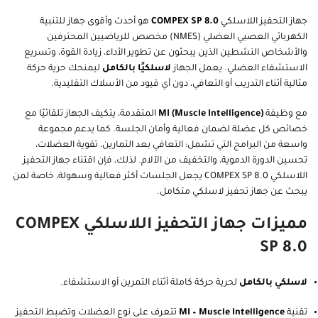
جهاز التحفيز اللاسلكي
COMPEX SP 8.0
هو أحدث وأقوى جهاز للتنبية
الكهربائي العصبي العضلي (NMES) مخصص للرياضيين المحترفين
والأشخاص النشطين الذين يبحثون عن تطوير الأداء، زيادة القوة، وتسريع
الاستشفاء العضلي. يعمل الجهاز
لاسلكيًا بالكامل
ليمنحك حرية حركة
مثالية أثناء التدريب أو التعافي، دون أي قيود من الأسلاك التقليدية.
مع وظيفة
MI (Muscle Intelligence)
المتقدمة، يتكيف الجهاز تلقائيًا مع
خصائص كل عضلة لضمان فعالية وأمان الجلسة. كما يدعم مجموعة
واسعة من البرامج التي تشمل: التعافي بعد التمارين، تقوية العضلات،
تحسين الدورة الدموية، والتخفيف من الآلام. لذلك، فإن اقتناء جهاز التحفيز
اللاسلكي COMPEX SP 8.0 يجعل الجلسات أكثر فعالية وسهولة، خاصة لمن
يبحث عن جهاز تحفيز لاسلكي متكامل.
مميزات جهاز التحفيز اللاسلكي COMPEX
SP 8.0
لاسلكي بالكامل
لحرية حركة كاملة أثناء التمرين أو الاستشفاء.
تقنية
MI – Muscle Intelligence
تتعرف على نوع العضلات وتضبط التحفيز