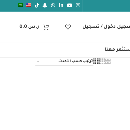
جيل دخول / تسجيل
ر.س
0.0
تثمر معنا