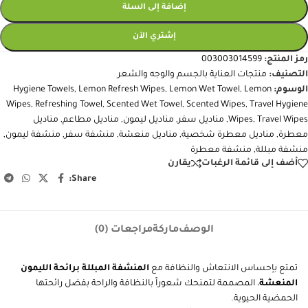
إضافة إلى السلة
إشتري الآن
رمز المنتج:
003003014599
التصنيف:
منتجات العناية بالجسم والوجه والشعر
الوسوم:
Lemon
,
Lemon Wet Towel
,
Lemon Refresh Wipes
,
Hygiene Towels
Wipes
,
Refreshing Towel
,
Scented Wet Towel
,
Scented Wipes
,
Travel Hygiene
Travel Wipes
,
Wipes
,
مناديل سفر
,
مناديل ليمون
,
مناديل مطاعم
,
مناديل
معطرة
,
مناديل معطرة شخصية
,
مناديل منعشة
,
منشفة سفر
,
منشفة ليمون
,
منشفة مبللة
,
منشفة معطرة
أضف إلى قائمة الرغبات
يقارن
Share:
الوصف
ماركة
مراجعات (0)
تمتع بإحساس الانتعاش والنظافة مع
المنشفة المبللة برائحة الليمون
المنعشة
، المصممة لتمنحك شعوراً بالنظافة والراحة بفضل رائحتها
الحمضية الحيوية.