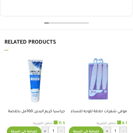
RELATED PRODUCTS
موفي شفرات حلاقة للوجه للنساء
جراسيا كريم اليدين 100مل بخلاصة
XR B032
الكولاجين
ال
⃁
⃁
.5
11.5
8.1
شامل الضريبه
شامل الضريبه
+
-
+
-
إضافة إلى السلة
إضافة إلى السلة