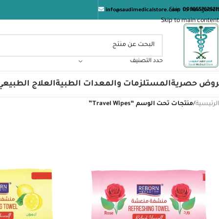
م الصحة والعافيه
Skip to navigation
009665762621
info@saudimedicalstore.com
Skip to main content
حدد التصنيف
روض حصرية
المستلزمات والمعدات الطبية
العلاج الطبيعي
الرئيسية
/
منتجات تحت الوسم “Travel Wipes”