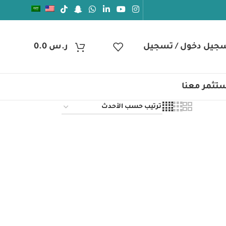
جيل دخول / تسجيل
ر.س
0.0
تثمر معنا