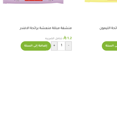
حة الليمون
منشفة مبللة منعشة برائحة الافندر
⃁
1.2
شامل الضريبه
+
-
ى السلة
إضافة إلى السلة