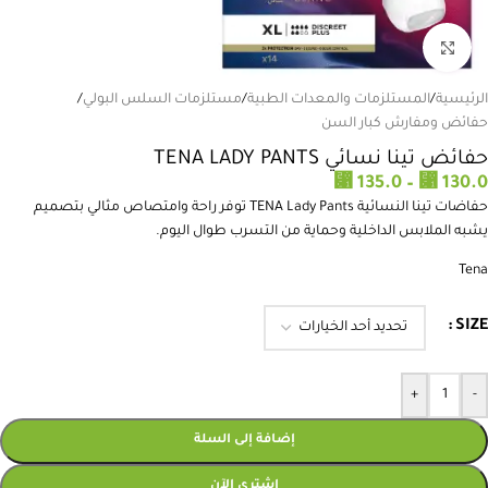
انقر للتكبير
الرئيسية
/
المستلزمات والمعدات الطبية
/
مستلزمات السلس البولي
/
حفائض ومفارش كبار السن
حفائض تينا نسائي TENA LADY PANTS
⃁
135.0
–
⃁
130.0
حفاضات تينا النسائية TENA Lady Pants توفر راحة وامتصاص مثالي بتصميم
يشبه الملابس الداخلية وحماية من التسرب طوال اليوم.
Tena
SIZE