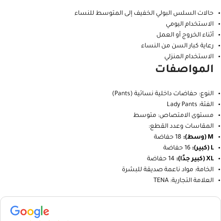
خامات ناعمة لطيفة على البشرة
تمنح شعورًا بالراحة والثقة أثناء الحركة
مناسبة للاستخدام اليومي
الاستخدامات
حالات السلس البولي الخفيف إلى المتوسط للنساء
الاستخدام اليومي
أثناء الخروج أو العمل
رعاية كبار السن من النساء
الاستخدام المنزلي
المواصفات
النوع: حفاضات داخلية نسائية (Pants)
الفئة: Lady Pants
مستوى الامتصاص: متوسط
المقاسات وعدد القطع:
M (وسط):
18 حفاضة
L (كبير):
16 حفاضة
XL (كبير جدًا):
14 حفاضة
الخامة: مواد ناعمة صديقة للبشرة