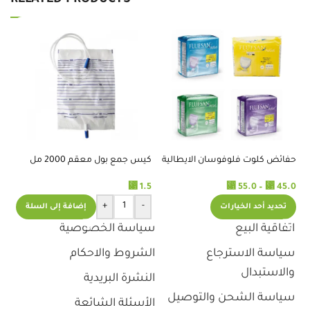
RELATED PRODUCTS
حفائض كلوت فلوفوسان الايطالية
كيس جمع بول معقم 2000 مل
حق
لكبار السن
.8
⃁
1.5
⃁
55.0
–
⃁
45.0
+
-
إضافة إلى السلة
تحديد أحد الخيارات
اتفاقية البيع
سياسة الخصوصية