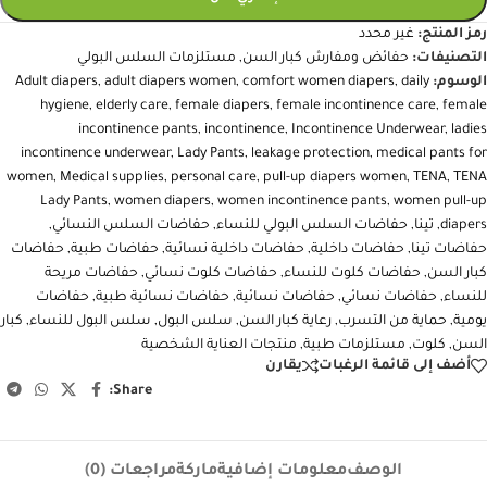
+
-
إضافة إلى السلة
إشتري الآن
رمز المنتج:
غير محدد
التصنيفات:
حفائض ومفارش كبار السن
,
مستلزمات السلس البولي
الوسوم:
daily
,
comfort women diapers
,
adult diapers women
,
Adult diapers
hygiene
,
elderly care
,
female diapers
,
female incontinence care
,
female
incontinence pants
,
incontinence
,
Incontinence Underwear
,
ladies
incontinence underwear
,
Lady Pants
,
leakage protection
,
medical pants for
women
,
Medical supplies
,
personal care
,
pull-up diapers women
,
TENA
,
TENA
Lady Pants
,
women diapers
,
women incontinence pants
,
women pull-up
diapers
,
تينا
,
حفاضات السلس البولي للنساء
,
حفاضات السلس النسائي
,
حفاضات تينا
,
حفاضات داخلية
,
حفاضات داخلية نسائية
,
حفاضات طبية
,
حفاضات
كبار السن
,
حفاضات كلوت للنساء
,
حفاضات كلوت نسائي
,
حفاضات مريحة
للنساء
,
حفاضات نسائي
,
حفاضات نسائية
,
حفاضات نسائية طبية
,
حفاضات
يومية
,
حماية من التسرب
,
رعاية كبار السن
,
سلس البول
,
سلس البول للنساء
,
كبار
السن
,
كلوت
,
مستلزمات طبية
,
منتجات العناية الشخصية
أضف إلى قائمة الرغبات
يقارن