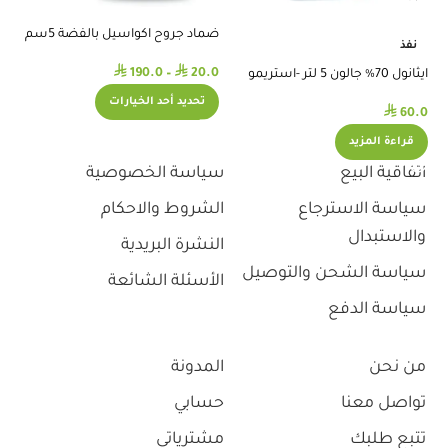
ضماد جروح اكواسيل بالفضة 5سم
كف
نفذ
⃁
⃁
.0
190.0
–
20.0
ايثانول 70% جالون 5 لتر -استريمو
تحديد أحد الخيارات
⃁
60.0
قراءة المزيد
اتفاقية البيع
سياسة الخصوصية
سياسة الاسترجاع
الشروط والاحكام
والاستبدال
النشرة البريدية
سياسة الشحن والتوصيل
الأسئلة الشائعة
سياسة الدفع
من نحن
المدونة
تواصل معنا
حسابي
تتبع طلبك
مشترياتي