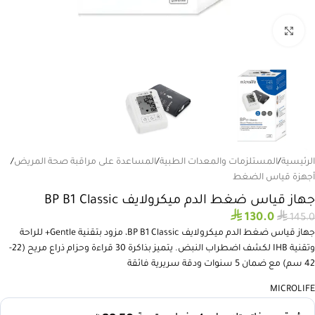
انقر للتكبير
الرئيسية
/
المستلزمات والمعدات الطبية
/
المساعدة على مراقبة صحة المريض
/
أجهزة قياس الضغط
جهاز قياس ضغط الدم ميكرولايف BP B1 Classic
⃁
⃁
130.0
145.0
جهاز قياس ضغط الدم ميكرولايف BP B1 Classic، مزود بتقنية Gentle+ للراحة
وتقنية IHB لكشف اضطراب النبض. يتميز بذاكرة 30 قراءة وحزام ذراع مريح (22-
42 سم) مع ضمان 5 سنوات ودقة سريرية فائقة
MICROLIFE