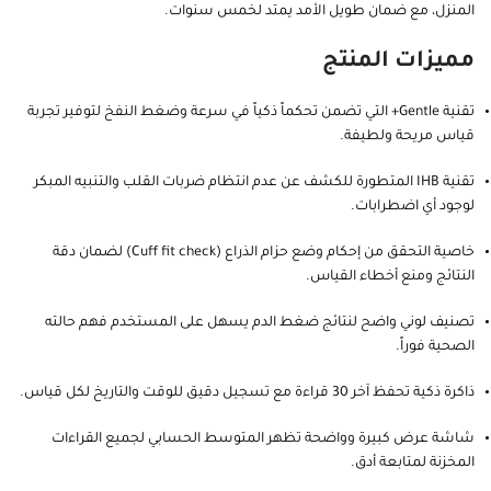
المنزل، مع ضمان طويل الأمد يمتد لخمس سنوات.
مميزات المنتج
تقنية Gentle+ التي تضمن تحكماً ذكياً في سرعة وضغط النفخ لتوفير تجربة
قياس مريحة ولطيفة.
تقنية IHB المتطورة للكشف عن عدم انتظام ضربات القلب والتنبيه المبكر
لوجود أي اضطرابات.
خاصية التحقق من إحكام وضع حزام الذراع (Cuff fit check) لضمان دقة
النتائج ومنع أخطاء القياس.
تصنيف لوني واضح لنتائج ضغط الدم يسهل على المستخدم فهم حالته
الصحية فوراً.
ذاكرة ذكية تحفظ آخر 30 قراءة مع تسجيل دقيق للوقت والتاريخ لكل قياس.
شاشة عرض كبيرة وواضحة تظهر المتوسط الحسابي لجميع القراءات
المخزنة لمتابعة أدق.