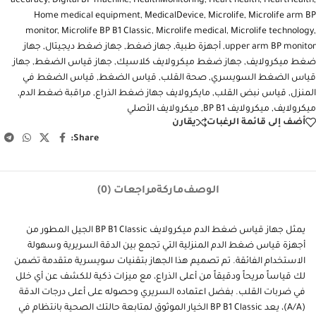
accuracy
,
Digital BP machine
,
HealthMonitoring
,
Heart health
,
HeartHealth
,
Home medical equipment
,
MedicalDevice
,
Microlife
,
Microlife arm BP
monitor
,
Microlife BP B1 Classic
,
Microlife medical
,
Microlife technology
,
upper arm BP monitor
,
أجهزة طبية
,
جهاز ضغط
,
جهاز ضغط ديجيتال
,
جهاز
ضغط ميكرولايف
,
جهاز ضغط ميكرولايف كلاسيك
,
جهاز قياس الضغط
,
جهاز
قياس الضغط السويسري
,
صحة القلب
,
قياس الضغط
,
قياس الضغط في
المنزل
,
قياس نبض القلب
,
مايكرولايف جهاز ضغط الذراع
,
مراقبة ضغط الدم
,
ميكرولايف
,
ميكرولايف BP B1
,
ميكرولايف الأصلي
أضف إلى قائمة الرغبات
يقارن
Share:
الوصف
ماركة
مراجعات (0)
يمثل جهاز قياس ضغط الدم ميكرولايف BP B1 Classic الجيل المطور من
أجهزة قياس ضغط الدم المنزلية التي تجمع بين الدقة السريرية وسهولة
الاستخدام الفائقة. تم تصميم هذا الجهاز بتقنيات سويسرية متقدمة تضمن
لك قياساً مريحاً ودقيقاً من أعلى الذراع، مع ميزات ذكية للكشف عن أي خلل
في ضربات القلب. بفضل اعتماده السريري وحصوله على أعلى درجات الدقة
(A/A)، يعد BP B1 Classic الخيار الموثوق لمتابعة حالتك الصحية بانتظام في