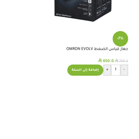
-7%
جهاز قياس الضغط OMRON EVOLV
⃁
⃁
650.0
700.0
+
-
إضافة إلى السلة