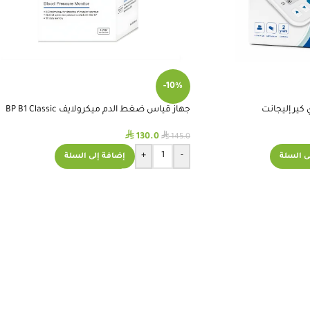
-10%
كير إليجانت
جهاز قياس ضغط الدم ميكرولايف BP B1 Classic
⃁
⃁
130.0
145.0
+
-
ى السلة
إضافة إلى السلة