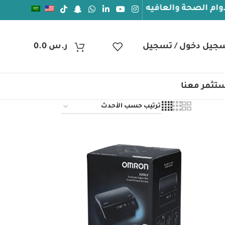
صحة والعافيه
جيل دخول / تسجيل
ر.س
0.0
تثمر معنا