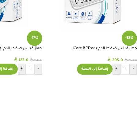
-17%
-18%
جهاز قياس ضغط الدم iCare BPTrack
جهاز قياس ضغط الدم آي 
⃁
⃁
⃁
⃁
125.0
205.0
150.0
250.0
+
-
+
-
إضافة إلى السلة
إضافة إل