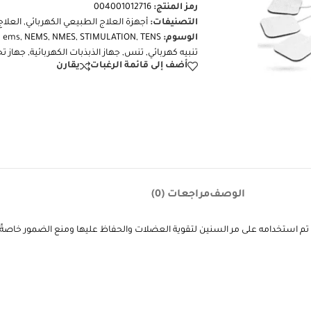
رمز المنتج:
004001012716
التصنيفات:
أجهزة العلاج الطبيعي الكهربائي
,
العلا
الوسوم:
TENS
,
STIMULATION
,
NMES
,
NEMS
,
ems
,
تنبيه كهربائي
,
تنس
,
جهاز الذبذبات الكهربائية
,
جهاز ت
أضف إلى قائمة الرغبات
يقارن
الوصف
مراجعات (0)
م استخدامه على مر السنين لتقوية العضلات والحفاظ عليها ومنع الضمور خاصةً م