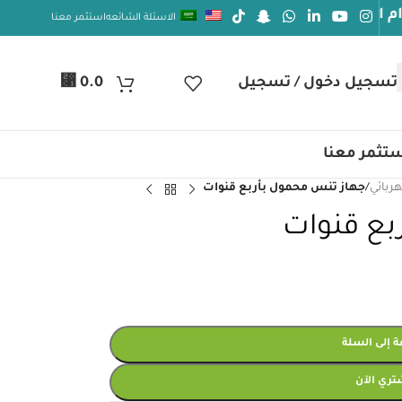
لعافيه
الاسئلة الشائعه
استثمر معنا
⃁
تسجيل دخول / تسجيل
0.0
تثمر معنا
هربائي
/
جهاز تنس محمول بأربع قنوات
بع قنوات
 إلى السلة
تري الآن