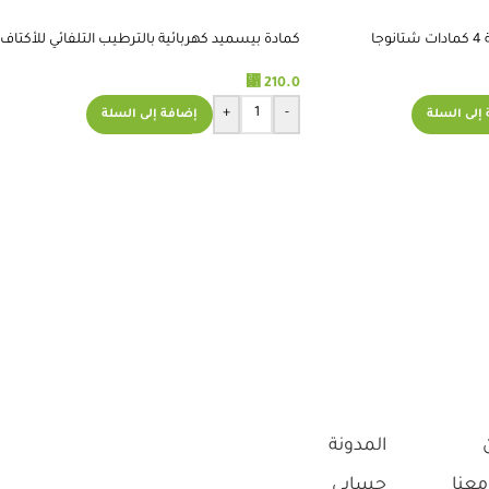
جهاز كمادات حارة سعة 4 كمادات شتانوجا
كمادة بيسميد كهربائية بالترطيب التلفائي للأكتاف
BE254
⃁
210.0
+
-
إلى السلة
إضافة إلى السلة
المدونة
معنا
حسابي