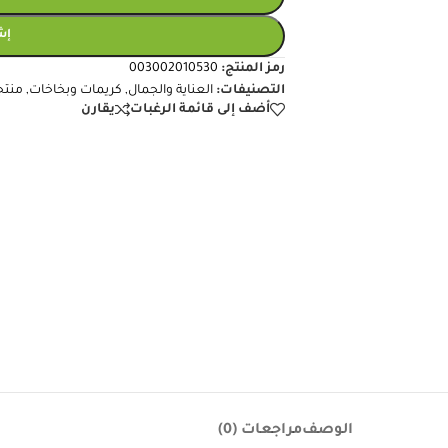
إش
رمز المنتج:
003002010530
التصنيفات:
العناية والجمال
,
كريمات وبخاخات
,
منتج
أضف إلى قائمة الرغبات
يقارن
الوصف
مراجعات (0)