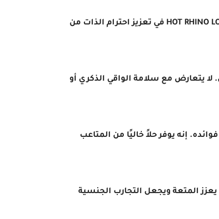
يمكن أن يؤدي القذف المبكر إلى الشعور بالقلق وتقليل الثقة في غرفة النوم. يمكن أن يساعد بخاخ HOT RHINO LONG POWER DELAY في تعزيز احترام الذات من
ن. لا يتعارض مع سلامة الواقي الذكري أو
ه. إنه يوفر حلاً خاليًا من المتاعب
ر أيضًا أن يعزز المتعة ويجعل التجارب الجنسية