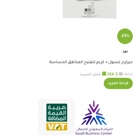
مقشر السكر للوجه وال
-23%
⃁
20.7
شامل الضريبه
+
-
نفذ
إضافة 
جيراردز غسول + كريم لتفتيح المناطق الحساسة
⃁
⃁
264.5
345.0
شامل الضريبه
قراءة المزيد