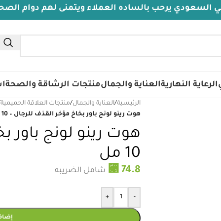
رحب بالساده العملاء ويتمنى لهم دوام الصحة والعافيه
الرعاية النهارية
العناية والجمال
منتجات الرشاقة والصحة
اس
الرئيسية
/
العناية والجمال
/
منتجات العلاقة الحميمية
/
هوت رينو لونج باور بخاخ مؤخر القذف للرجال – 10 مل
هوت رينو لونج باور بخ
10 مل
⃁
74.8
شامل الضريبه
+
-
إضافة