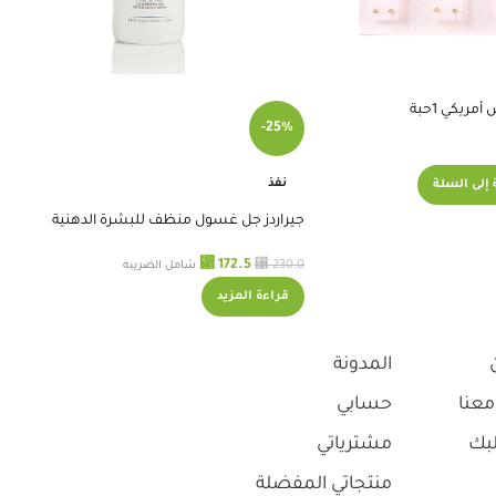
ريكي 1حبة
-25%
نفذ
إلى السلة
جيراردز جل غسول منظف للبشرة الدهنية
والمختلطة
⃁
⃁
172.5
230.0
شامل الضريبه
قراءة المزيد
المدونة
معنا
حسابي
بك
مشترياتي
منتجاتي المفضلة