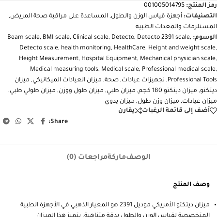
رمز المنتج:
001005014795
التصنيفات:
أجهزة قياس الوزن والطول
,
المساعدة على مراقبة صحة المريض
,
المستلزمات والمعدات الطبية
الوسوم:
,
Detecto 2391 scale
,
Detecto
,
Clinical scale
,
BMI scale
,
Beam scale
Detecto scale
,
health monitoring
,
HealthCare
,
Height and weight scale
,
Height Measurement
,
Hospital Equipment
,
Mechanical physician scale
,
Medical measuring tools
,
Medical scale
,
Professional medical scale
,
Professional Tools
,
تجهيزات عيادات
,
صحة
,
ميزان العيادات الميكانيكي
,
ميزان
ديتكتو
,
ميزان ديتكتو 180 كجم
,
ميزان طبي
,
ميزان طول ووزن
,
ميزان طولي طبي
,
ميزان عيادات
,
ميزان وزن طول
,
ميزان يدوي
أضف إلى قائمة الرغبات
يقارن
Share:
الوصف
ماركة
مراجعات (0)
وصف المنتج
ميزان ديتكتو الأمريكي موديل 2391 هو المعيار الذهبي في الأجهزة الطبية
المتخصصة لقياس الوزن والطول بدقة متناهية. يتميز هذا الميزان