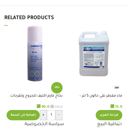
RELATED PRODUCTS
نفذ
%
-18%
ماء مقطر نقي جالون 5 لتر –
بخاخ فارم اكتيف للجروح وتقرحات
استريمو
الفراش
قط
⃁
90.0
⃁
15.0
.0
⃁
110.0
+
-
قراءة المزيد
إضافة إلى السلة
اتفاقية البيع
سياسة الخصوصية