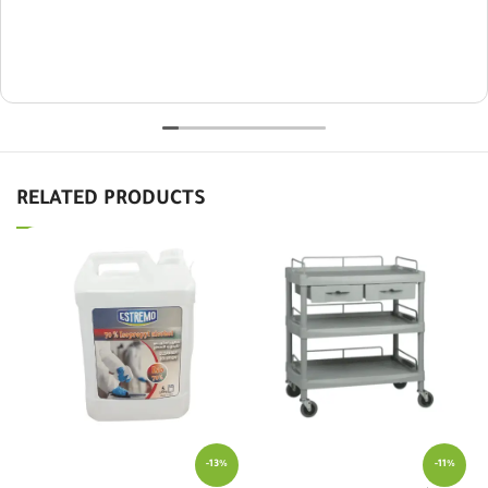
RELATED PRODUCTS
-13%
-11%
نظ