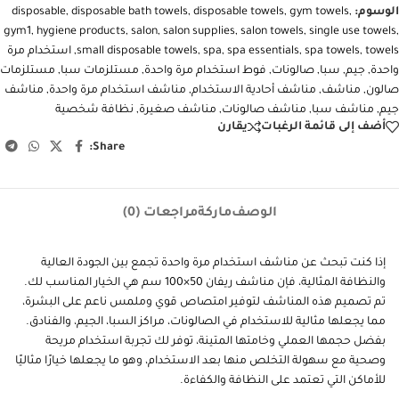
الوسوم:
,
gym towels
,
disposable towels
,
disposable bath towels
,
disposable
gym1
,
hygiene products
,
salon
,
salon supplies
,
salon towels
,
single use towels
,
towels
,
spa towels
,
spa essentials
,
spa
,
small disposable towels
,
استخدام مرة
واحدة
,
جيم
,
سبا
,
صالونات
,
فوط استخدام مرة واحدة
,
مستلزمات سبا
,
مستلزمات
صالون
,
مناشف
,
مناشف أحادية الاستخدام
,
مناشف استخدام مرة واحدة
,
مناشف
جيم
,
مناشف سبا
,
مناشف صالونات
,
مناشف صغيرة
,
نظافة شخصية
أضف إلى قائمة الرغبات
يقارن
Share:
الوصف
ماركة
مراجعات (0)
إذا كنت تبحث عن مناشف استخدام مرة واحدة تجمع بين الجودة العالية
والنظافة المثالية، فإن مناشف ريفان 50×100 سم هي الخيار المناسب لك.
تم تصميم هذه المناشف لتوفير امتصاص قوي وملمس ناعم على البشرة،
مما يجعلها مثالية للاستخدام في الصالونات، مراكز السبا، الجيم، والفنادق.
بفضل حجمها العملي وخامتها المتينة، توفر لك تجربة استخدام مريحة
وصحية مع سهولة التخلص منها بعد الاستخدام، وهو ما يجعلها خيارًا مثاليًا
للأماكن التي تعتمد على النظافة والكفاءة.