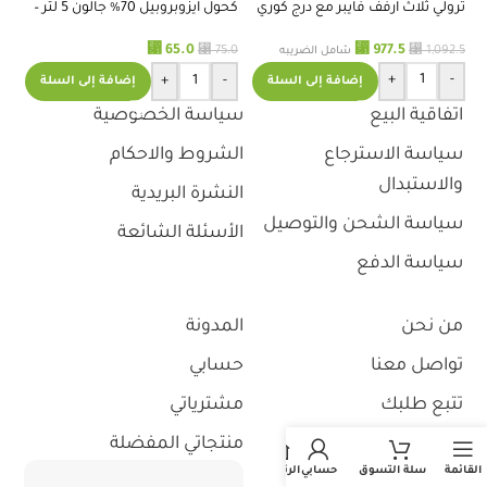
.0
ترولي ثلاث ارفف فايبر مع درج كوري
كحول ايزوبروبيل 70% جالون 5 لتر –
استريموا
⃁
⃁
⃁
⃁
977.5
65.0
1,092.5
75.0
شامل الضريبه
+
-
+
-
إضافة إلى السلة
إضافة إلى السلة
اتفاقية البيع
سياسة الخصوصية
سياسة الاسترجاع
الشروط والاحكام
والاستبدال
النشرة البريدية
سياسة الشحن والتوصيل
الأسئلة الشائعة
سياسة الدفع
من نحن
المدونة
تواصل معنا
حسابي
تتبع طلبك
مشترياتي
استثمر معنا
منتجاتي المفضلة
القائمة
سلة التسوق
حسابي
الرئيسية