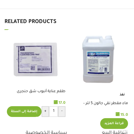
RELATED PRODUCTS
طقم عناية أنبوب شق حنجرى
نفذ
%
⃁
17.0
ماء مقطر نقي جالون 5 لتر –
ضم
استريمو
10سم
+
-
إضافة إلى السلة
.0
⃁
15.0
قراءة المزيد
اتفاقية البيع
سياسة الخصوصية