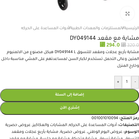
انقر للتكبير
الرئيسية
/
المستلزمات والمعدات الطبية
/
أدوات المساعدة على الحركه
مشاية مع مقعد DY049144
⃁
294.0
⃁
320.0
مشاية بأربع عجلات ومقعد للتسوق DY049144 L هيكل مصنوع من الالمنيوم
المتين وعالى التحمل تستخدم لكبار السن لمساعدتهم على المشي مناسبة داخل
وخارج المنزل
+
-
إضافة إلى السلة