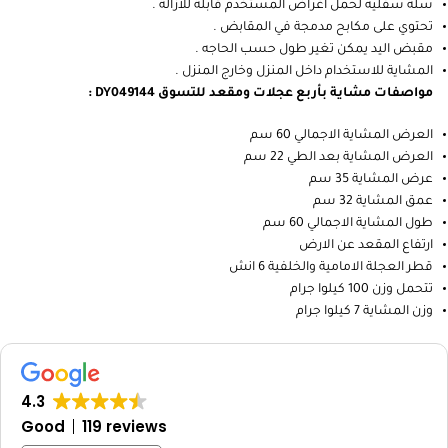
مزوده باربع عجلات ضد الصدمات قطر كل منها 20سم
تستخدم لكبار السن لمساعدتهم على المشي
تحتوي على مقعد مبطن للجلوس و الاستراحة من المشي .
مسند الظهر مبطن .
سلة سفلية لحمل اغراض المستخدم قابلة للازالة .
تحتوي على مكابح مدمجة في المقابض .
مقبض اليد يمكن تغير طول حسب الحاجه .
المشاية للاستخدام داخل المنزل وخارج المنزل .
مواصفات مشاية بأربع عجلات ومقعد للتسوق DY049144 :
العرض المشاية الاجمالي 60 سم
العرض المشاية بعد الطي 22 سم
عرض المشاية 35 سم
عمق المشاية 32 سم
طول المشاية الاجمالي 60 سم
ارتفاع المقعد عن الارض
قطر العجلة الامامية والخلفية 6 انش
تتحمل وزن 100 كيلوا جرام
وزن المشاية 7 كيلوا جرام