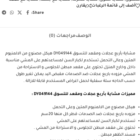
إشتري الآن
رمز المنتج:
001001010094
التصنيفات:
أدوات المساعدة على الحركه
,
المشايات والعكاكيز
,
عروض حصرية
الوسوم:
عروض اليوم الوطني
,
عروض حصرية
,
مشاية بأربع عجلات ومقعد
للتسوق
,
مشاية تسوق
,
مشاية متحركة
,
مشاية مع جلسة
,
مشاية مع مقعد
أضف إلى قائمة الرغبات
يقارن
Share:
الوصف
مراجعات (0)
مشاية بأربع عجلات ومقعد للتسوق DY049144 هيكل مصنوع من الالمنيوم
المتين وعالى التحمل تستخدم لكبار السن لمساعدتهم على المشي مناسبة
داخل وخارج المنزل تحتوي على مقعد مبطن للجلوس و الاستراحة من
المشي مزوده باربع عجلات ضد الصدمات مقبض اليد يمكن تغير طول
حسب الحاجه سلة سفلية لحمل اغراض المستخدم قابلة للازالة .
مميزات مشاية بأربع عجلات ومقعد للتسوق DY049144 :
هيكل مصنوع من الالمنيوم المتين وعلى التحمل