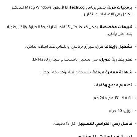
برمجيات مرنة
: يدعم برنامج
ElitechLog
لأجهزة Windows وMac للتحكم
الكامل في الإعدادات والتقارير.
تنبيهات مخصصة
: يمكن ضبط حتى 5 نقاط إنذار لدرجة الحرارة، وإنذار رطوبة
بحد أعلى وأدنى.
تشغيل وإيقاف مرن
: عبر زر، برنامج، أو تلقائي عند امتلاء الذاكرة.
عمر بطارية طويل
: حتى سنتين باستخدام خلية زر ER14250.
شهادة معايرة مرفقة
: بنسخة ورقية تؤكد دقة الجهاز.
تصميم مدمج وخفيف
:
الأبعاد: 131 مم × 24 مم
الوزن: 60 جرام
فاصل زمني افتراضي للتسجيل
: كل 15 دقيقة.