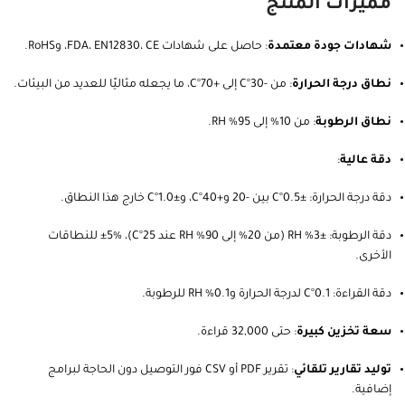
مميزات المنتج
شهادات جودة معتمدة
: حاصل على شهادات FDA، EN12830، CE، وRoHS.
نطاق درجة الحرارة
: من -30°C إلى +70°C، ما يجعله مثاليًا للعديد من البيئات.
نطاق الرطوبة
: من 10% إلى 95% RH.
دقة عالية
:
دقة درجة الحرارة: ±0.5°C بين -20 و+40°C، و±1.0°C خارج هذا النطاق.
دقة الرطوبة: ±3% RH (من 20% إلى 90% RH عند 25°C)، ±5% للنطاقات
الأخرى.
دقة القراءة: 0.1°C لدرجة الحرارة و0.1% RH للرطوبة.
سعة تخزين كبيرة
: حتى 32,000 قراءة.
توليد تقارير تلقائي
: تقرير PDF أو CSV فور التوصيل دون الحاجة لبرامج
إضافية.