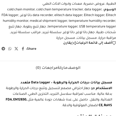
الطبية
,
عروض حصرية
,
معدات وادوات الاثاث الطبي
الوسوم:
,
data logger
,
cold chain temperature tracker
,
cold chain monitor
Elitech داتا لوغر
,
Elitech logger
,
elitech data logger
,
data recorder
,
,
FDA logger
humidity monitor
,
medical shipment logger
,
temperature humidity recorder
,
USB temperature logger
,
temperature logger
,
جهاز تتبع رطوبة
,
جهاز تتبع
شحنات طبية
,
جهاز داتا لوغر
,
داتا لوغر
,
سلسلة تبريد
,
مراقب سلسلة تبريد
,
مراقبة حرارة
,
مسجل بيانات
,
مسجل حرارة
أضف إلى قائمة الرغبات
يقارن
Share:
الوصف
ماركة
مراجعات (0)
مسجل بيانات درجات الحرارة والرطوبة – Data Logger متعدد
الاستخدام
هو جهاز احترافي مصمم لتسجيل وتتبع درجات الحرارة والرطوبة
بدقة عالية. مناسب لمراقبة سلاسل التبريد، التخزين الطبي، الصناعات
الغذائية، والنقل. حاصل على عدة شهادات جودة عالمية مثل
FDA, EN12830,
CE, RoHS
لضمان الموثوقية والدقة.