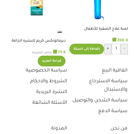
لمبة علاج الصفرة للأطفال
بي
نفذ
مل
⃁
200.0
.9
ديرماتونكس كريم للبشره الجافة
200 مل
+
-
إضافة إلى السلة
⃁
73.6
شامل الضريبه
قراءة المزيد
اتفاقية البيع
سياسة الخصوصية
سياسة الاسترجاع
الشروط والاحكام
والاستبدال
النشرة البريدية
سياسة الشحن والتوصيل
الأسئلة الشائعة
سياسة الدفع
من نحن
المدونة