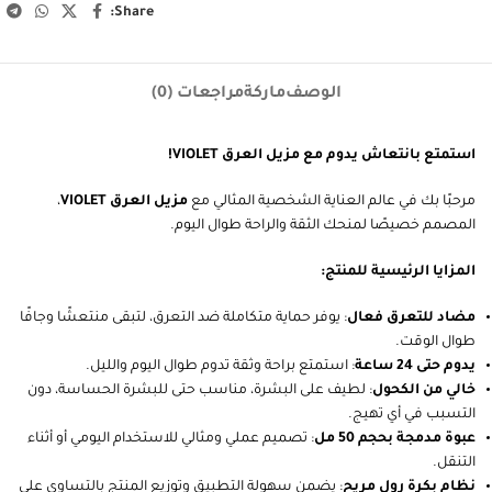
Share:
الوصف
ماركة
مراجعات (0)
استمتع بانتعاش يدوم مع مزيل العرق VIOLET!
مرحبًا بك في عالم العناية الشخصية المثالي مع
مزيل العرق VIOLET
،
المصمم خصيصًا لمنحك الثقة والراحة طوال اليوم.
المزايا الرئيسية للمنتج:
مضاد للتعرق فعال
: يوفر حماية متكاملة ضد التعرق، لتبقى منتعشًا وجافًا
طوال الوقت.
يدوم حتى 24 ساعة
: استمتع براحة وثقة تدوم طوال اليوم والليل.
خالي من الكحول
: لطيف على البشرة، مناسب حتى للبشرة الحساسة، دون
التسبب في أي تهيج.
عبوة مدمجة بحجم 50 مل
: تصميم عملي ومثالي للاستخدام اليومي أو أثناء
التنقل.
نظام بكرة رول مريح
: يضمن سهولة التطبيق وتوزيع المنتج بالتساوي على