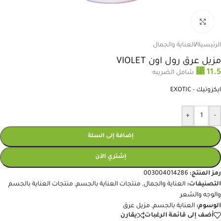
انقر للتكبير
الرئيسية
/
العناية والجمال
مزيل عرق رول اون VIOLET
⃁
11.5
شامل الضريبه
ايكزوتيك - EXOTIC
+
-
إضافة إلى السلة
إشتري الآن
رمز المنتج:
003004014286
التصنيفات:
العناية والجمال
,
منتجات العناية بالجسم
,
منتجات العناية بالجسم
والوجه والشعر
الوسوم:
العناية بالجسم
,
مزيل عرق
أضف إلى قائمة الرغبات
يقارن