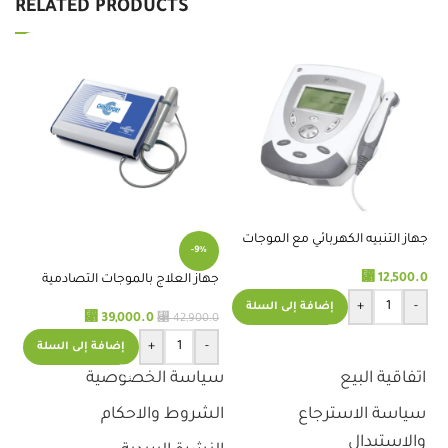
RELATED PRODUCTS
جهاز التنبيه الكهربائي مع الموجات
-9%
فوق الصوتية ( COMBO )-
ES
CHATTANOOGA
.0
⃁
12,500.0
جهاز العلاج بالموجات التصادمية
المحمول Shock Wave Therapy
+
-
إضافة إلى السلة
⃁
39,000.0
⃁
42,900.0
+
-
إضافة إلى السلة
اتفاقية البيع
سياسة الخصوصية
سياسة الاسترجاع
الشروط والاحكام
والاستبدال