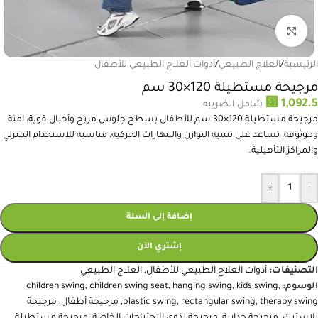
انقر للتكبير
الرئيسية
/
العلاج الطبيعي
/
أدوات العلاج الطبيعي للأطفال
مرجيحة مستطيلة 120×30 سم
⃁
1,092.5
شامل الضريبه
مرجيحة مستطيلة 120×30 سم للأطفال بسطح جلوس مريح وأحبال قوية، آمنة
وموثوقة، تساعد على تنمية التوازن والمهارات الحركية، مناسبة للاستخدام المنزلي
والمراكز التأهيلية.
+
-
إضافة إلى السلة
إشتري الآن
التصنيفات:
أدوات العلاج الطبيعي للأطفال
,
العلاج الطبيعي
الوسوم:
,
kids swing
,
hanging swing
,
children swing seat
,
children swing
therapy swing
,
rectangular swing
,
plastic swing
,
مرجيحة أطفال
,
مرجيحة