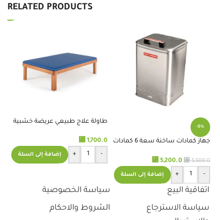
RELATED PRODUCTS
طاولة علاج طبيعي عريضة خشبية
بي
-5%
الح
⃁
1,700.0
.0
جهاز كمادات ساخنة سعة 6 كمادات
من شتانوجا
+
-
إضافة إلى السلة
⃁
⃁
5,200.0
5,500.0