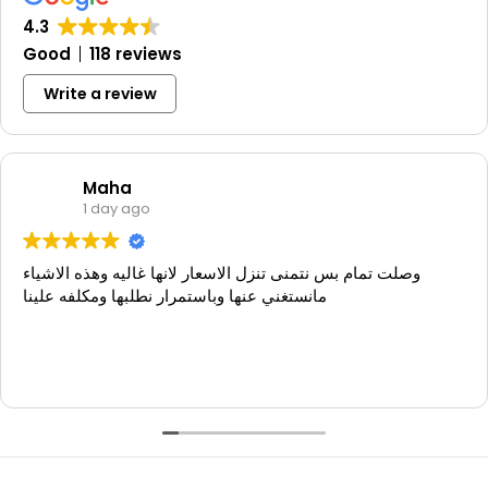
خيار مناسب للعناية بكبار السن والمرضى المصابين بأمراض مزمنة.
4.3
Good
118 reviews
Write a review
Maha
1 day ago
وصلت تمام بس نتمنى تنزل الاسعار لانها غاليه وهذه الاشياء
مانستغني عنها وباستمرار نطلبها ومكلفه علينا