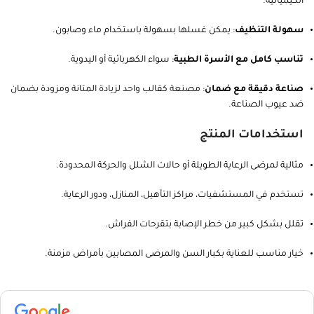
مضادة للتعرق والالتهابات
: الغطاء الخارجي مقاوم للبكتيريا والحرارة، يقلل
التعرق ويحافظ على صحة الجلد.
مقاومة كاملة للسوائل
: الغطاء مقاوم للمياه، الدم، البول، والبقع
الكيميائية.
سهولة التنظيف
: يمكن غسلها بسهولة باستخدام ماء وصابون.
تناسب كامل مع الأسرة الطبية
: سواء الكهربائية أو اليدوية.
صناعة دقيقة مع ضمان
: مصنعة كقالب واحد لزيادة المتانة ومزودة بضمان
ضد عيوب الصناعة.
استخدامات المنتج
مثالية لمرضى الرعاية الطويلة أو حالات الشلل والحركة المحدودة.
تستخدم في المستشفيات، مراكز التأهيل، المنازل، ودور الرعاية.
تقلل بشكل كبير من خطر الإصابة بتقرحات الفراش.