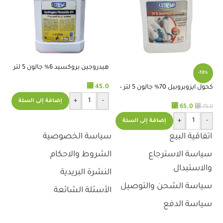
RELATED PRODUCTS
هيدروجين بروكسيد 6% جالون 5 لتر
-13%
-استريمو
⃁
45.0
كحول ايزوبروبيل 70% جالون 5 لتر –
مي
استريموا
لمع
+
-
إضافة إلى السلة
.0
⃁
65.0
⃁
75.0
+
-
إضافة إلى السلة
اتفاقية البيع
سياسة الخصوصية
سياسة الاسترجاع
الشروط والاحكام
والاستبدال
النشرة البريدية