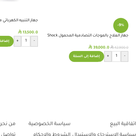
جهاز التنبيه الكهربائي
-9%
COMBO )
⃁
13,500.0
جهاز العلاج بالموجات التصادمية المحمول Shock
+
-
إضافة 
Wave Therapy
⃁
⃁
39,000.0
42,900.0
+
-
إضافة إلى السلة
اتفاقية البيع
سياسة الخصوصية
من نحن
سياسة الاسترجاع والاستبدال
الشروط والاحكام
تواصل 