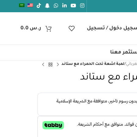
جيل دخول / تسجيل
ر.س
0.0
تثمر معنا
هربائي
/
لمبة اشعة تحت الحمراء مع ستاند
اء مع ستاند