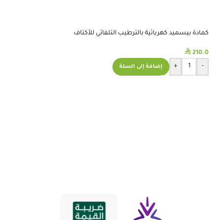
كمادة بيسميد كهربائية بالترطيب التلفائي للأكتاف
مشاية اطفال مع مقعد
BE254
⃁
⃁
493.0
210.0
+
-
+
-
إضافة 
إضافة إلى السلة