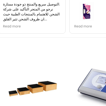
التوصيل سريع والمنتج ذو جودة ممتازة.
نرجو من المتجر التأكيد على شركة
الشحن للاهتمام بالمنتجات الطبية حيث
ان ظروف الشحن تثير القلق.
بعض المنتجات حساسة لظروف
 راقي وتوصيلهم سريع
Read more
Read more
الشحن، وشركة الشحن الحالية ليست
ازة انصح كل من يريد
بالمستوى المطلوب.
 طبيه بالتعامل معهم
استلمت المنتج وانا متأكد من تجاوزه
درجة حرارة الحفظ المطلوبة.