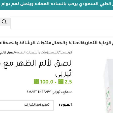
عودي يرحب بالساده العملاء ويتمنى لهم دوام الصحة والع
الرعاية النهارية
العناية والجمال
منتجات الرشاقة والصحة
اس
الرئيسية
/
المستلزمات والمعدات الطبية
/
لصق لألم 
لصق لألم الظهر مع 
ثيربى
⃁
⃁
100.0
–
2.5
سمارت ثيرابي -SMART THERAPY
العبوه