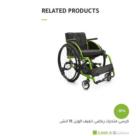
RELATED PRODUCTS
رافعة مريض للسيارة ا
-31%
⃁
12,000.0
كرسي متحرك رياضي خفيف الوزن 18 انش
+
-
إضافة 
⃁
⃁
2,400.0
3,500.0