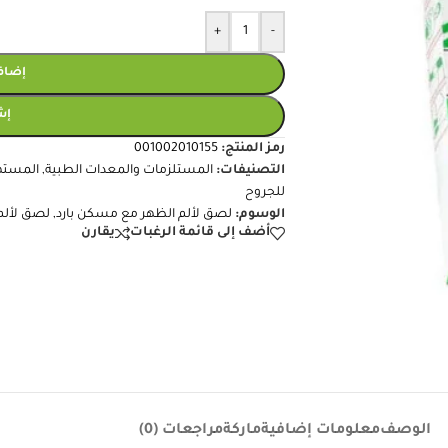
+
-
إضافة
إش
رمز المنتج:
001002010155
التصنيفات:
المستلزمات والمعدات الطبية
,
المسته
للجروح
الوسوم:
لصق لألم الظهر مع مسكن بارد
,
لصق لألم
أضف إلى قائمة الرغبات
يقارن
الوصف
معلومات إضافية
ماركة
مراجعات (0)