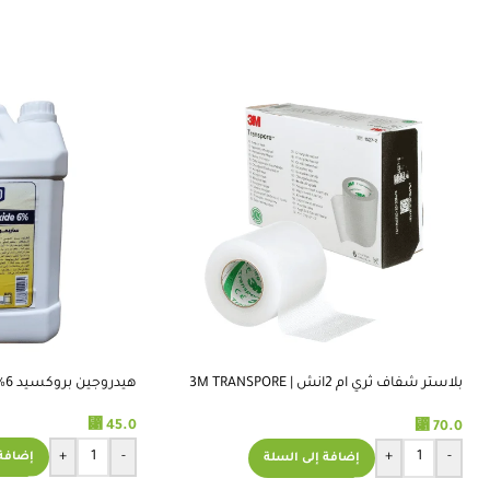
بلاستر شفاف ثري ام 2انش | 3M TRANSPORE
هيدروجين بروكسيد 6% جالون 5 لتر -استريمو
TAPE 2 INCH
⃁
⃁
45.0
70.0
+
-
+
-
إضافة 
إضافة إلى السلة