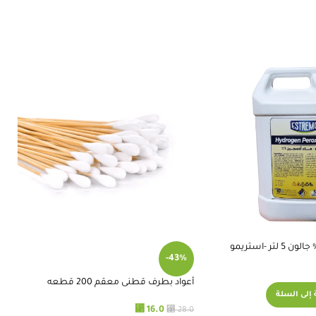
-43%
أعواد بطرف قطنى معقم 200 قطعه
إلى السلة
⃁
⃁
16.0
28.0