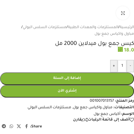
انقر للتكبير
الرئيسية
/
المستلزمات والمعدات الطبية
/
مستلزمات السلس البولي
/
مباول واكياس جمع بول
كيس جمع بول ميدلاين 2000 مل
⃁
18.0
+
-
إضافة إلى السلة
إشتري الآن
رمز المنتج:
001007013157
التصنيفات:
مباول واكياس جمع بول
,
مستلزمات السلس البولي
الوسم:
أكياس جمع بول
أضف إلى قائمة الرغبات
يقارن
Share: