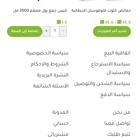
حفائض كلوت فلوفوسان الايطالية
كيس جمع بول معقم 2000 مل
كو
لكبار السن
.0
⃁
1.5
⃁
55.0
–
⃁
45.0
+
-
إضافة إلى السلة
تحديد أحد الخيارات
اتفاقية البيع
سياسة الخصوصية
سياسة الاسترجاع
الشروط والاحكام
والاستبدال
النشرة البريدية
سياسة الشحن والتوصيل
الأسئلة الشائعة
سياسة الدفع
من نحن
المدونة
تواصل معنا
حسابي
تتبع طلبك
مشترياتي