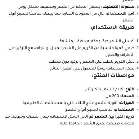
تركيبة طبيعية:
غني بالفيتامينات والمستخلصات الطبيعية المفيدة
للشعر.
نعومة ولمعان:
يجعل الشعر أكثر نعومة ولمعانًا.
حماية من الرطوبة:
يحمي الشعر من تأثيرات الرطوبة ويحافظ على تسريحة
الشعر.
سهولة التصفيف:
يسهّل التحكم في الشعر وتصفيفه بشكل يومي.
آمن للاستخدام:
خالٍ من المكونات الضارة، مما يجعله مناسبًا لجميع أنواع
الشعر.
طريقة الاستخدام:
اغسلي الشعر جيدًا وجففيه بلطف بمنشفة.
ضعي كمية مناسبة من الكريم على الشعر المبلل أو الجاف، مع التركيز على
الأطراف والجذور.
دلكي الكريم بلطف على الشعر واتركيه دون شطف.
يمكن استخدامه يوميًا للحصول على أفضل النتائج.
مواصفات المنتج:
النوع:
كريم للشعر بالكيراتين.
السعة:
200 مل.
الميزات:
تقوية الشعر، علاج التلف، غني بالمستخلصات الطبيعية.