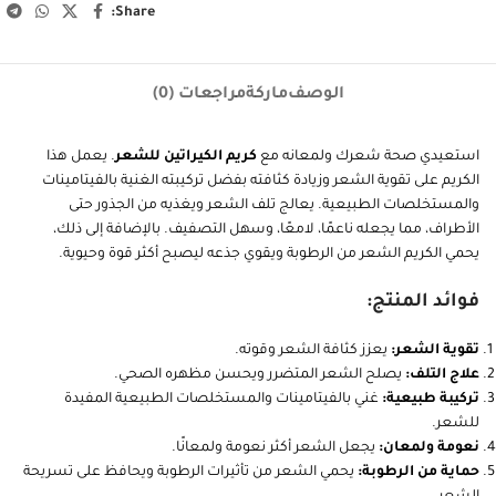
رمز المنتج:
003005014339
التصنيفات:
العناية والجمال
,
منتجات العناية بالجسم والوجه والشعر
,
منتجات
العناية بالشعر
الوسم:
كريم للشعر
أضف إلى قائمة الرغبات
يقارن
Share:
الوصف
ماركة
مراجعات (0)
استعيدي صحة شعرك ولمعانه مع
كريم الكيراتين للشعر
. يعمل هذا
الكريم على تقوية الشعر وزيادة كثافته بفضل تركيبته الغنية بالفيتامينات
والمستخلصات الطبيعية. يعالج تلف الشعر ويغذيه من الجذور حتى
الأطراف، مما يجعله ناعمًا، لامعًا، وسهل التصفيف. بالإضافة إلى ذلك،
يحمي الكريم الشعر من الرطوبة ويقوي جذعه ليصبح أكثر قوة وحيوية.
فوائد المنتج:
تقوية الشعر:
يعزز كثافة الشعر وقوته.
علاج التلف:
يصلح الشعر المتضرر ويحسن مظهره الصحي.