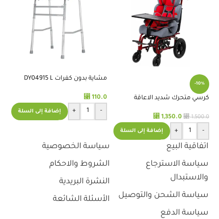
مشاية بدون كفرات DY04915 L
%
-10%
⃁
110.0
كرسي متحرك شديد الاعاقة
كر
للأطفال مع طاولة 958LC
للارت
+
-
إضافة إلى السلة
⃁
⃁
1,350.0
.0
1,500.0
+
-
إضافة إلى السلة
اتفاقية البيع
سياسة الخصوصية
سياسة الاسترجاع
الشروط والاحكام
والاستبدال
النشرة البريدية
سياسة الشحن والتوصيل
الأسئلة الشائعة
سياسة الدفع