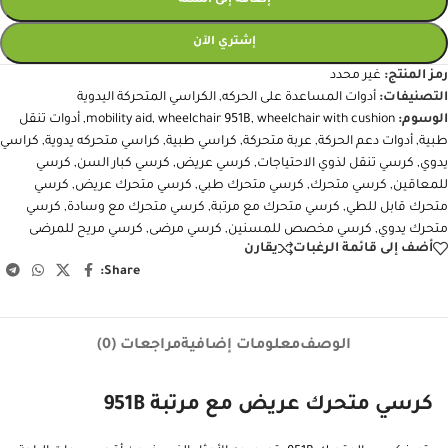
إضافة إلى السلة
إشتري الآن
رمز المنتج:
غير محدد
التصنيفات:
أدوات المساعدة على الحركه
,
الكراسي المتحركة اليدوية
الوسوم:
wheelchair with cushion
,
wheelchair 951B
,
mobility aid
,
أدوات تنقل
طبية
,
أدوات دعم الحركة
,
عربة متحركة
,
كراسي طبية
,
كراسي متحركه يدوية
,
كراسي
يدوي
,
كرسي تنقل لذوي الاحتياجات
,
كرسي عريض
,
كرسي كبار السن
,
كرسي
للمعاقين
,
كرسي متحرك
,
كرسي متحرك طبي
,
كرسي متحرك عريض
,
كرسي
متحرك قابل للطي
,
كرسي متحرك مع مرتبة
,
كرسي متحرك مع وسادة
,
كرسي
متحرك يدوي
,
كرسي مخصص للمسنين
,
كرسي مرضى
,
كرسي مريح للمرضى
أضف إلى قائمة الرغبات
يقارن
Share:
الوصف
معلومات إضافية
مراجعات (0)
كرسي متحرك عريض مع مرتبة 951B