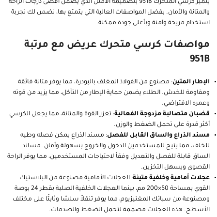
يتميز كرسي المتحرك 951B بتصميمه الأمثل الذي يضمن أقصى درجات الراحة
والمتانة والأمان. بفضل المواصفات العالية التي يتمتع بها، نضمن لك تجربة
استخدام مريحة وآمنة وبأعلى جودة ممكنة.
مواصفات كرسي متحرك عريض مع مرتبة
951B
الإطار المتين
: مصنوع من الفولاذ المغلف بالبودرة، مما يوفر متانة فائقة
ومقاومة للخدش. الطلاء يضمن حماية الإطار من التآكل، مما يزيد من قوته
وعمره الافتراضي.
قضبان متصالبة مزدوجة الفعالية
: تعزز القوة والمتانة، مما يجعل الكرسي
أكثر قدرة على تحمل الضغط والوزن.
مسند الذراع والساق القابل للفصل
: مسند الذراع يمكن فصله وطيه
للخلف، مما يتيح للمستخدمين الدخول والخروج بسهولة وأمان. مساند
الساق قابلة للفصل والتعديل وفقاً لاحتياجات المستخدمين، مما يوفر الراحة
القصوى ويسهل التخزين.
عجلات أمامية وخلفية متينة
: العجلات الأمامية مصنوعة من البلاستيك
القوي بمساحة 50×200 مم، بينما العجلات الخلفية الصلبة بقطر 24 بوصة
ومصنوعة من سبائك المغنيزيوم، مما يوفر تنقلاً سلسًا وثابتًا على مختلف
الأسطح. هذه العجلات مصممة لتحمل الضغط والصدمات.