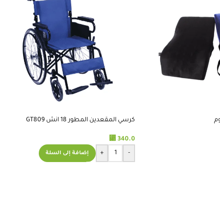
م
كرسي المقعدين المطور 18 انش GT809
⃁
340.0
+
-
إضافة إلى السلة