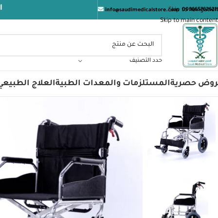
المتجر الطب
Skip to navigation
009665762621
info@saudimedicalstore.com
Skip to main content
حدد التصنيف
روض حصرية
المستلزمات والمعدات الطبية
العلاج الطبيعي