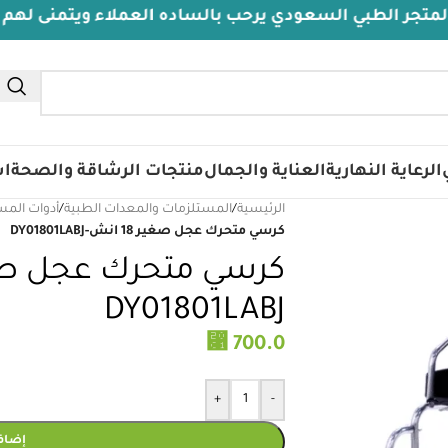
ي السعودي يرحب بالساده العملاء ويتمنى لهم دوام الصحة 
الرعاية النهارية
العناية والجمال
منتجات الرشاقة والصحة
اس
الرئيسية
/
المستلزمات والمعدات الطبية
/
أدوات المس
كرسي متحرك عجل صغير 18 انش-DY01801LABJ
DY01801LABJ
⃁
700.0
+
-
إضافة