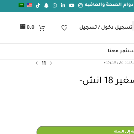
والعافيه
⃁
تسجيل دخول / تسجيل
0.0
تثمر معنا
اعدة على الحركه
/
كرسي متحرك عجل صغير 18 انش-
 إلى السلة