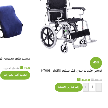
مسند ظهر ميمورى فو
-15%
⃁
69.0
شامل الضريبه
كرسي متحرك يدوي كفر صغير 18انش NT008
تحديد أحد الخيارات
⃁
⃁
340.0
400.0
+
-
إضافة إلى السلة