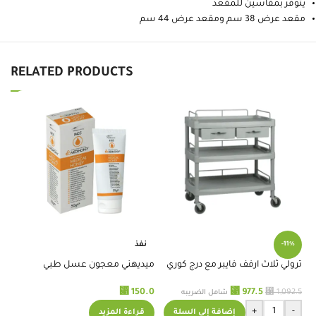
يتوفر بمقاسين للمقعد
مقعد عرض 38 سم ومقعد عرض 44 سم
RELATED PRODUCTS
نفذ
-11%
نظ
.0
ترولي ثلاث ارفف فايبر مع درج كوري
ميديهني معجون عسل طبي
لمعالجة الجروح 50ج 405
⃁
977.5
⃁
150.0
⃁
1,092.5
شامل الضريبه
+
-
إضافة إلى السلة
قراءة المزيد