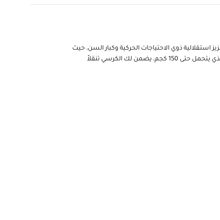
زيز استقلالية ذوي الاحتياجات الحركية وكبار السن، حيث
عند التحرك للأمام أو طلب المساعدة، مما يوفر تجربة استخدام تفاعلية وآمنة. بفضل محركه القوي وهيكله المتين الذي يتحمل حتى 150 كجم، يضمن لك الكرسي تنقلاً