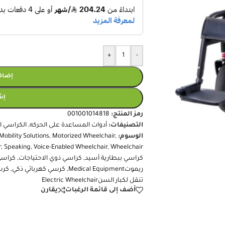
+
-
إضافة
إش
رمز المنتج:
001001014818
التصنيفات:
أدوات المساعدة على الحركه
,
الكراسي ال
الوسوم:
,
Motorized Wheelchair
,
Mobility Solutions
r
,
Speaking
,
Voice-Enabled Wheelchair
,
Wheelchair
كراسي ببطارية أسيد
,
كراسي ذوي الاحتياجات
,
كراسي
ريموتMedical Equipment
,
كرسي كهربائي ذكي
,
كرس
تنقل لكبار السنElectric Wheelchair
أضف إلى قائمة الرغبات
يقارن