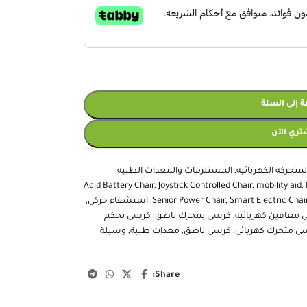
 إلى السلة
تري الآن
متحركة الكهربائية
,
المستلزمات والمعدات الطبية
Acid Battery Chair
,
Joystick Controlled Chair
,
mobility aid
,
Smart Electric Chai
,
Senior Power Chair
,
استشفاء حركي
,
 معاقين كهربائية
,
كرسي بمحرك ناطق
,
كرسي تحكم
ي متحرك كهربائي
,
كرسي ناطق
,
معدات طبية
,
وسيلة
Share: