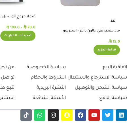
ضماد جروح اكواسيل بالف
نفذ
⃁
⃁
190.0
–
20.0
ماء مقطر نقي جالون 5 لتر – استريمو
تحديد أحد الخيارات
⃁
15.0
قراءة المزيد
اتفاقية البيع
سياسة الخصوصية
من نحن
سياسة الاسترجاع والاستبدال
الشروط والاحكام
تواصل 
سياسة الشحن والتوصيل
النشرة البريدية
تتبع طل
سياسة الدفع
الأسئلة الشائعة
استثمر 