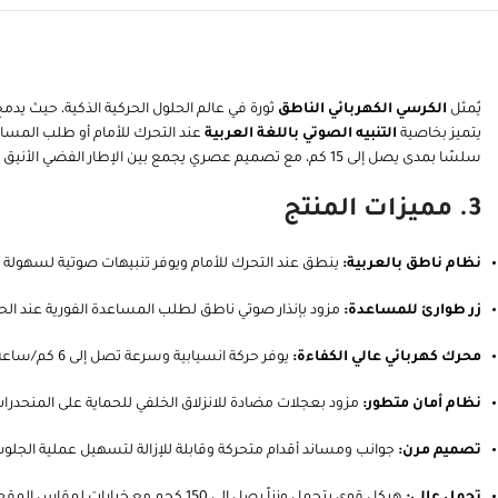
يُمثل
الكرسي الكهربائي الناطق
ثورة في عالم الحلول الحركية الذكية، حيث يدمج
يتميز بخاصية
التنبيه الصوتي باللغة العربية
سلسًا بمدى يصل إلى 15 كم، مع تصميم عصري يجمع بين الإطار الفضي الأنيق والمقعد المريح.
3. مميزات المنتج
نظام ناطق بالعربية:
ينطق عند التحرك للأمام ويوفر تنبيهات صوتية لسهولة ا
زر طوارئ للمساعدة:
مزود بإنذار صوتي ناطق لطلب المساعدة الفورية عند الحا
محرك كهربائي عالي الكفاءة:
يوفر حركة انسيابية وسرعة تصل إلى 6 كم/ساعة.
نظام أمان متطور:
مزود بعجلات مضادة للانزلاق الخلفي للحماية على المنحدرات
تصميم مرن:
جوانب ومساند أقدام متحركة وقابلة للإزالة لتسهيل عملية الجلو
تحمل عالي:
هيكل قوي يتحمل وزناً يصل إلى 150 كجم مع خيارات لمقاس المقعد (18 و 20 إنش).