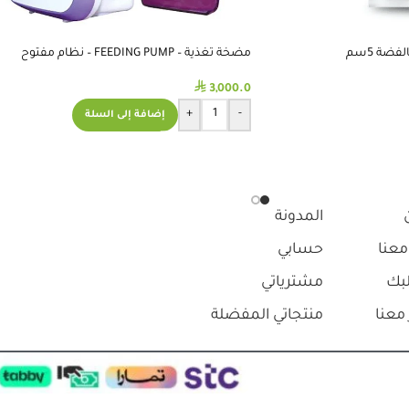
ضة 5سم
مضخة تغذية – FEEDING PUMP – نظام مفتوح
⃁
3,000.0
+
-
إضافة إلى السلة
المدونة
معنا
حسابي
بك
مشترياتي
معنا
منتجاتي المفضلة