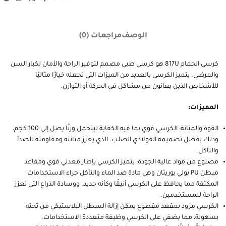
الوصف
مراجعات (0)
كرسي الحمام 817U هو كرسي طبي مصمم لتوفير الراحة والأمان لكبار السن
والمرضى. يتميز الكرسي بالعديد من الميزات التي تجعله خيارًا مثاليًا
للأشخاص الذين يعانون من مشاكل في الحركة أو التوازن.
المميزات:
القوة والمتانة: الكرسي قوي بما فيه الكفاية ليتحمل وزنًا يصل إلى 100 كجم،
وذلك بفضل تصميمه الفولاذي الصلب. الذي يعزز متانته ومقاومته للصدأ
والتآكل.
مصنوع من مواد عالية الجودة: يتميز الكرسي بإطار معدني قوي ومقاعد
مبطن PU بولي يوريثان وهي مادة ضد الماء والتآكل جراء الاستخدامات
المكثفة مما يحافظ على الكرسي أنيقًا وكأنه جديد. ووسادة الذراع التي تعزز
الراحة للمستخدمين.
الكرسي مزود بمقعد مقطوع يمكن إزالة السطل البلاستيكي من تحته
بسهولة، مما يضفي على الكرسي وظيفة متعددة الاستخدامات.