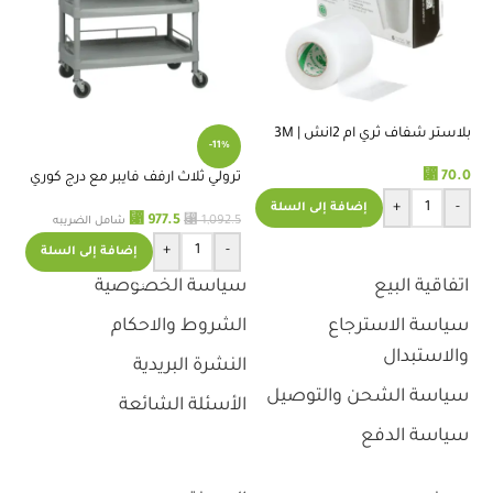
بلاستر شفاف ثري ام 2انش | 3M
%
-11%
TRANSPORE TAPE 2 INCH
⃁
70.0
ترولي ثلاث ارفف فايبر مع درج كوري
مط
+
-
إضافة إلى السلة
⃁
977.5
.0
⃁
1,092.5
شامل الضريبه
+
-
إضافة إلى السلة
اتفاقية البيع
سياسة الخصوصية
سياسة الاسترجاع
الشروط والاحكام
والاستبدال
النشرة البريدية
سياسة الشحن والتوصيل
الأسئلة الشائعة
سياسة الدفع