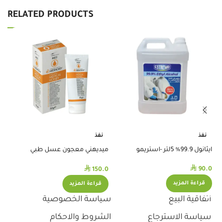
RELATED PRODUCTS
نفذ
نفذ
نظ
.0
ايثانول 99.9% 5لتر -استريمو
ميديهني معجون عسل طبي
لمعالجة الجروح 50ج 405
⃁
⃁
90.0
150.0
قراءة المزيد
قراءة المزيد
اتفاقية البيع
سياسة الخصوصية
سياسة الاسترجاع
الشروط والاحكام