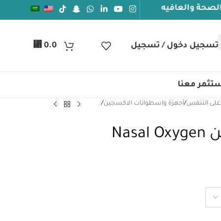
لعافيه
تسجيل دخول / تسجيل
0.0
⃁
تثمر معنا
على التنفس
/
أجهزة واسطوانات الاكسجين
/
كانيولا انفية للاكسجين Nasal Oxygen