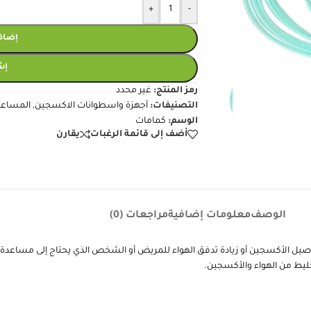
+
-
إضافة
إش
رمز المنتج:
غير محدد
التصنيفات:
أجهزة واسطوانات الاكسجين
,
المساعد
الوسم:
كمامات
أضف إلى قائمة الرغبات
يقارن
الوصف
معلومات إضافية
مراجعات (0)
Nasal cannula f) هي جهاز طبي يستخدم لتوصيل الأكسجين أو زيادة تدفق الهواء للمريض أو الشخص الذي يحت
يط من الهواء والأكسجين.