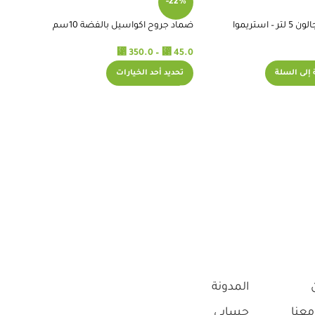
-22%
ضماد جروح اكواسيل بالفضة 10سم
⃁
350.0
–
⃁
45.0
إلى السلة
تحديد أحد الخيارات
المدونة
معنا
حسابي