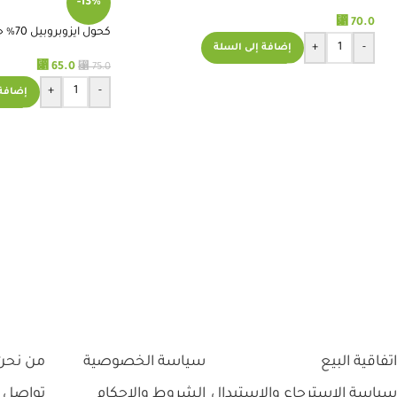
-13%
TAPE 2 INCH
⃁
70.0
كحول ايزوبروبيل 70% جالون 5 لتر – استريموا
+
-
إضافة إلى السلة
⃁
65.0
⃁
75.0
+
-
إضافة 
اتفاقية البيع
سياسة الخصوصية
من نحن
سياسة الاسترجاع والاستبدال
الشروط والاحكام
تواصل 