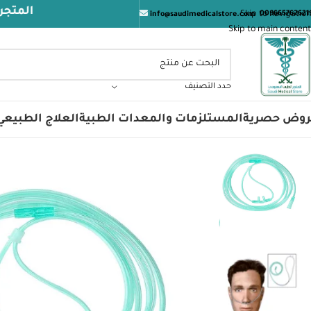
المتجر الطبي ا
Skip to navigation
009665762621
info@saudimedicalstore.com
Skip to main content
حدد التصنيف
روض حصرية
المستلزمات والمعدات الطبية
العلاج الطبيعي