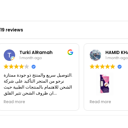
119 reviews
Turki AlRamah
HAMID KH
1 month ago
1 month ago
التوصيل سريع والمنتج ذو جودة ممتازة.
نرجو من المتجر التأكيد على شركة
الشحن للاهتمام بالمنتجات الطبية حيث
ان ظروف الشحن تثير القلق.
بعض المنتجات حساسة لظروف
 راقي وتوصيلهم سريع
Read more
Read more
الشحن، وشركة الشحن الحالية ليست
ازة انصح كل من يريد
بالمستوى المطلوب.
 طبيه بالتعامل معهم
استلمت المنتج وانا متأكد من تجاوزه
درجة حرارة الحفظ المطلوبة.