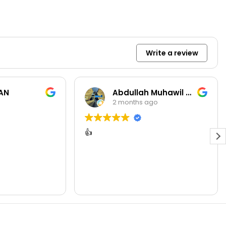
Write a review
AN
Abdullah Muhawil almutairi
2 months ago
👍
تعاملهم
ومنتحاتهم ممت
منتجات