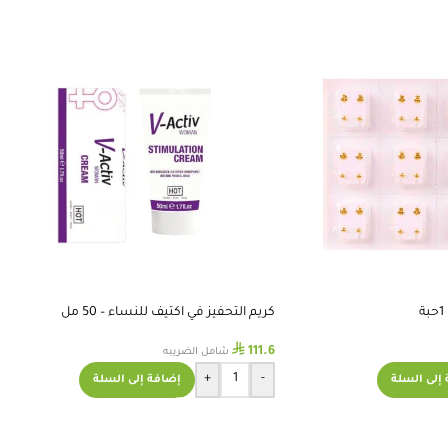
كريم التحفيز في اكتيف للنساء – 50 مل
⃁
111.6
شامل الضريبه
+
-
إلى السلة
إضافة إلى السلة