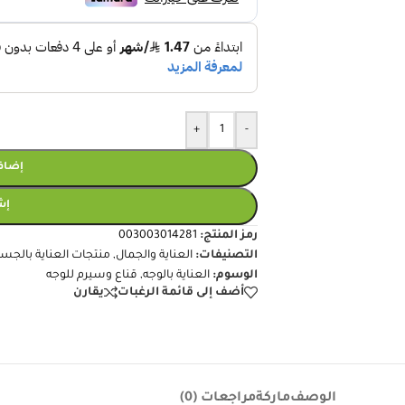
+
-
إضافة
إش
رمز المنتج:
003003014281
التصنيفات:
العناية والجمال
,
منتجات العناية بالجس
الوسوم:
العناية بالوجه
,
قناع وسيرم للوجه
أضف إلى قائمة الرغبات
يقارن
الوصف
ماركة
مراجعات (0)