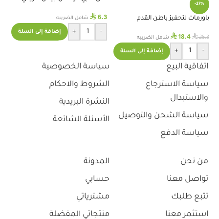
-27%
1حبة
⃁
6.3
باورمات لتحفيز باطن القدم
فا
شامل الضريبه
ال
+
-
إضافة إلى السلة
⃁
⃁
18.4
.5
25.3
شامل الضريبه
+
-
إضافة إلى السلة
اتفاقية البيع
سياسة الخصوصية
سياسة الاسترجاع
الشروط والاحكام
والاستبدال
النشرة البريدية
سياسة الشحن والتوصيل
الأسئلة الشائعة
سياسة الدفع
من نحن
المدونة
تواصل معنا
حسابي
تتبع طلبك
مشترياتي
استثمر معنا
منتجاتي المفضلة