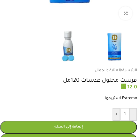
انقر للتكبير
الرئيسية
/
العناية والجمال
فرست محلول عدسات 120مل
⃁
12.0
Estremo-استريموا
+
-
إضافة إلى السلة