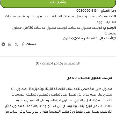
إشتري الآن
رمز المنتج:
003006013164
التصنيفات:
العناية والجمال
,
منتجات العناية بالجسم والوجه والشعر
,
منتجات
العناية بالوجه
الوسوم:
فرست محلول عدسات
,
فرست محلول عدسات 120مل
,
محلول
عدسات
أضف إلى قائمة الرغبات
يقارن
Share:
الوصف
ماركة
مراجعات (0)
فرست محلول عدسات 120مل
محلول طبي مخصص للعدسات اللاصقة اللينة، ويتميز هذا المحلول بأنه
يحتوي على عدة مواد التي تعمل على تطهير وتعقيم وتنظيف العدسات
اللاصقة من الداخل والخارج . محلول لديه القدرة على التعقيم وتنظيف
العدسات من البروتينات والاوساخ التي قد تتواجد عليها، كما انه محلول فائق
الترطيب يعمل على حفظ ووترطيب العدسة طوال اليوم مما يوفر المزيد من