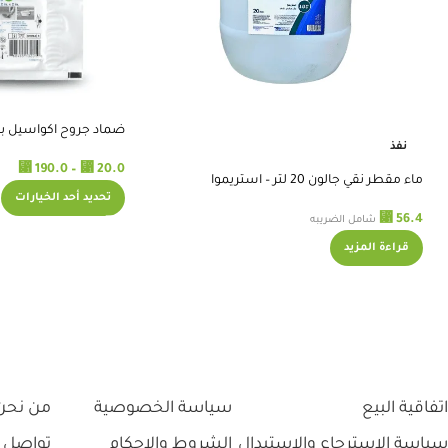
ضماد جروح اكواسيل بالف
نفذ
⃁
⃁
190.0
–
20.0
ماء مقطر نقي جالون 20 لتر – استريموا
تحديد أحد الخيارات
⃁
56.4
شامل الضريبه
قراءة المزيد
اتفاقية البيع
سياسة الخصوصية
من نحن
سياسة الاسترجاع والاستبدال
الشروط والاحكام
تواصل 