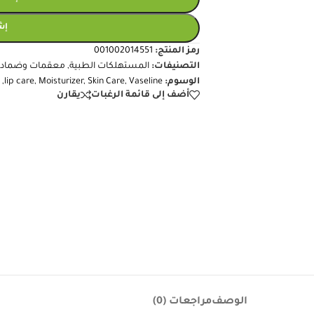
+
-
إضافة
إش
رمز المنتج:
001002014551
التصنيفات:
المستهلكات الطبية
,
معقمات وضمادا
الوسوم:
Vaseline
,
Skin Care
,
Moisturizer
,
lip care
,
أضف إلى قائمة الرغبات
يقارن
الوصف
مراجعات (0)