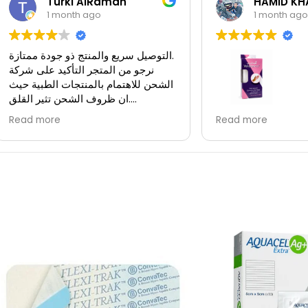
Turki AlRamah
HAMID KH
1 month ago
1 month ago
التوصيل سريع والمنتج ذو جودة ممتازة.
نرجو من المتجر التأكيد على شركة
الشحن للاهتمام بالمنتجات الطبية حيث
ان ظروف الشحن تثير القلق.
بعض المنتجات حساسة لظروف
 راقي وتوصيلهم سريع
Read more
Read more
الشحن، وشركة الشحن الحالية ليست
ازة انصح كل من يريد
بالمستوى المطلوب.
 طبيه بالتعامل معهم
استلمت المنتج وانا متأكد من تجاوزه
درجة حرارة الحفظ المطلوبة.