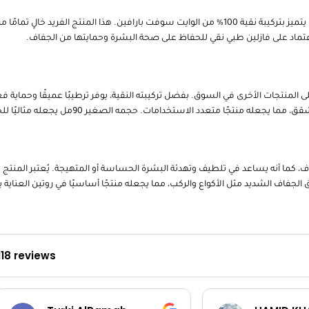
فازلين طبي نقي 90مل هو الحل المثالي للعناية ببشرتك وشفاهك، حيث يتميز بتركيبة نقية 100% من الوايت سوفت
عتماد على فازلين طبي نقي للحفاظ على صحة البشرة وحمايتها من الجفاف.
 تجعله يتفوق على المنتجات الأخرى في السوق. بفضل تركيبته النقية، يوفر ترطيبًا عميقًا و
تعدد الاستخدامات. حجمه الصغير 90مل يجعله مثاليًا للحمل والاستخدام اليومي.
وحماية البشرة من الجفاف، كما أنه يساعد في تلطيف وتهدئة البشرة الحساسة أو المتهيجة. يُعتبر 
فاف الشديد مثل الأكواع والركب، مما يجعله منتجًا أساسيًا في روتين العناية ب
118 reviews