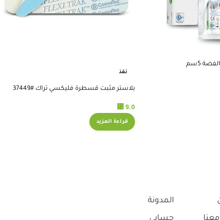
ضة 5سم
نفذ
بلاستر مثبت قسطرة فليكسي تراك #37449
⃁
9.0
قراءة المزيد
المدونة
معنا
حسابي