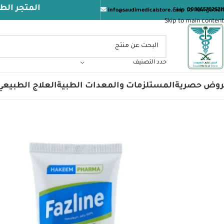
المتجر الطبي السعودي ير
Skip to navigation
009665762621
info@saudimedicalstore.com
Skip to main content
حدد التصنيف
روض حصرية
المستلزمات والمعدات الطبية
العلاج الطبيعي