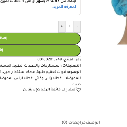
+
-
إضافة
إش
رمز المنتج:
001002013249
التصنيفات:
المستلزمات والمعدات الطبية
,
المسته
الوسوم:
أدوات تعقيم طبية
,
غطاء استخدام طبي
,
غ
للممرضات
,
غطاء رأس وقائي
,
غطاء لراس الممرضا
طبية
أضف إلى قائمة الرغبات
يقارن
الوصف
مراجعات (0)