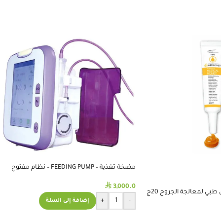
مضخة تغذية – FEEDING PUMP – نظام مفتوح
⃁
3,000.0
ميديهني معجون عسل طبي لمعالجة الجروح 20ج
+
-
إضافة إلى السلة