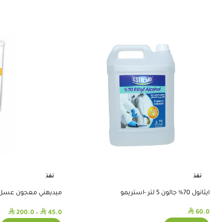
نفذ
نفذ
ايثانول 70% جالون 5 لتر -استريمو
398
⃁
⃁
⃁
60.0
200.0
–
45.0