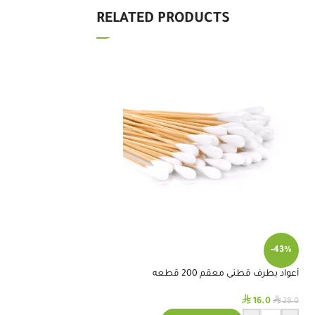
RELATED PRODUCTS
-31%
-43%
أعواد بطرف قطنى معقم 200 قطعه
كرسي متحرك رياضي خفيف ال
⃁
⃁
⃁
⃁
2,400.0
16.0
3,500.0
28.0