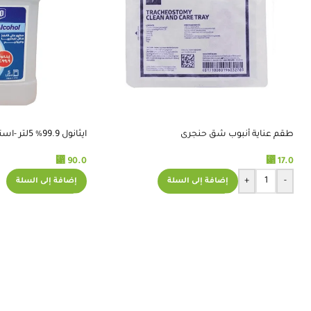
طقم عناية أنبوب شق حنجرى
ايثانول 99.9% 5لتر -استريمو
⃁
90.0
⃁
17.0
+
-
إضافة إلى السلة
إضافة إلى السلة