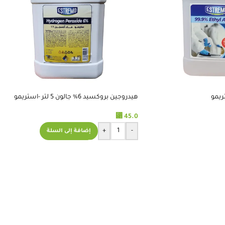
هيدروجين بروكسيد 6% جالون 5 لتر -استريمو
⃁
45.0
+
-
إضافة إلى السلة