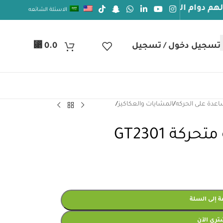
م الصحة والعافيه
الاسئلة الشائعه
تسجيل دخول / تسجيل
0.0
⃁
اعدة على الحركه
/
المشايات والعكاكيز
/
كة GT2301
 إلى السلة
تري الآن