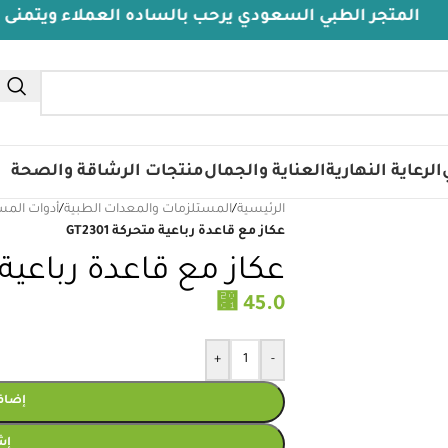
جر الطبي السعودي يرحب بالساده العملاء ويتمنى لهم دوا
الرعاية النهارية
العناية والجمال
منتجات الرشاقة والصحة
الرئيسية
/
المستلزمات والمعدات الطبية
/
أدوات المس
عكاز مع قاعدة رباعية متحركة GT2301
عكاز مع قاعدة رباعية متحر
⃁
45.0
+
-
إضافة
إش