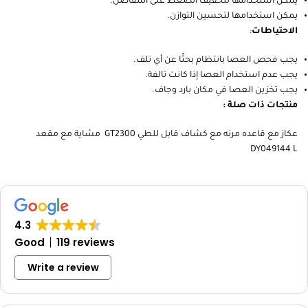
الوزن: 500 جرام
الفوائد
:
تساعد على توفير الدعم والثبات أثناء المشي.
يمكن استخدامها لتخفيف الضغط على المفاصل.
يمكن استخدامها لتحسين التوازن.
الاحتياطات
:
يجب فحص العصا بانتظام بحثًا عن أي تلف.
يجب عدم استخدام العصا إذا كانت تالفة.
يجب تخزين العصا في مكان بارد وجاف.
منتجات ذات صلة :
عكاز مع قاعده مرنه مع كشاف قابل للطي GT2300
مشاية مع مقعد
DY049144 L
4.3