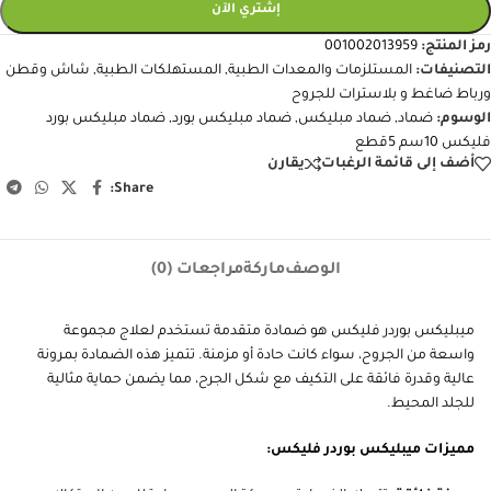
إشتري الآن
رمز المنتج:
001002013959
التصنيفات:
المستلزمات والمعدات الطبية
,
المستهلكات الطبية
,
شاش وقطن
ورباط ضاغط و بلاسترات للجروح
الوسوم:
ضماد
,
ضماد مبليكس
,
ضماد مبليكس بورد
,
ضماد مبليكس بورد
فليكس 10سم 5قطع
أضف إلى قائمة الرغبات
يقارن
Share:
الوصف
ماركة
مراجعات (0)
ميبليكس بوردر فليكس هو ضمادة متقدمة تستخدم لعلاج مجموعة
واسعة من الجروح، سواء كانت حادة أو مزمنة. تتميز هذه الضمادة بمرونة
عالية وقدرة فائقة على التكيف مع شكل الجرح، مما يضمن حماية مثالية
للجلد المحيط.
مميزات ميبليكس بوردر فليكس: