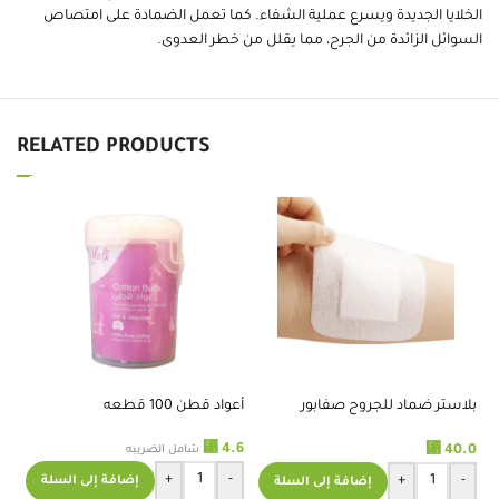
الخلايا الجديدة ويسرع عملية الشفاء. كما تعمل الضمادة على امتصاص
السوائل الزائدة من الجرح، مما يقلل من خطر العدوى.
RELATED PRODUCTS
بلاستر ضماد للجروح صفابور
أعواد قطن 100 قطعه
6×7سم 100قطعه
س
⃁
4.6
.0
⃁
40.0
شامل الضريبه
+
-
+
-
إضافة إلى السلة
إضافة إلى السلة