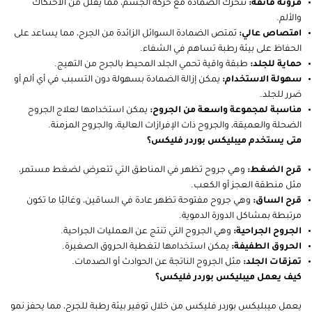
مرونة فائقة:
تتحرك الضمادة مع حركة الجسم، مما يقلل من الاحتكاك
والألم.
امتصاص عالي:
تمتص الضمادة السوائل الزائدة من الجرح، مما يساعد على
الحفاظ على بيئة رطبة تساهم في الشفاء.
حماية للجلد:
طبقة واقية تحمي الجلد المحيط بالجرح من التهيج.
سهولة الاستخدام:
يمكن إزالة الضمادة بسهولة دون التسبب في أي ألم أو
ضرر للجلد.
مناسبة لمجموعة واسعة من الجروح:
يمكن استخدامها لعلاج الجروح
الضحلة والعميقة، والجروح ذات الإفرازات العالية، والجروح المزمنة.
متى يستخدم ميبليكس بوردر فليكس؟
قرح الضغط:
وهي جروح تظهر في المناطق التي تتعرض لضغط مستمر،
مثل منطقة العجز أو الكعب.
قرح الساق:
وهي جروح مفتوحة تظهر عادة في الساقين، وغالبًا ما تكون
مرتبطة بمشاكل الدورة الدموية.
الجروح الجراحية:
وهي الجروح التي تنتج عن العمليات الجراحية.
الحروق الطفيفة:
يمكن استخدامها لتغطية الحروق الصغيرة.
تمزقات الجلد:
مثل الجروح الناتجة عن الحوادث أو الصدمات.
كيف يعمل ميبليكس بوردر فليكس؟
يعمل ميبليكس بوردر فليكس من خلال توفير بيئة رطبة للجرح، مما يحفز نمو