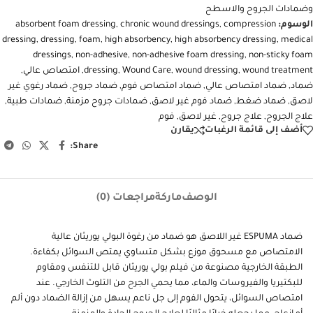
وضمادات الجروح والاسطح
الوسوم:
compression
,
chronic wound dressings
,
absorbent foam dressing
dressing
,
dressing
,
foam
,
high absorbency
,
high absorbency dressing
,
medical
dressings
,
non-adhesive
,
non-adhesive foam dressing
,
non-sticky foam
wound treatment
,
wound dressing
,
Wound Care
,
dressing
,
امتصاص عالي
,
ضماد
,
ضماد امتصاص عالي
,
ضماد امتصاص فوم
,
ضماد جروح
,
ضماد رغوي غير
لاصق
,
ضماد ضغط
,
ضماد فوم غير لاصق
,
ضمادات جروح مزمنة
,
ضمادات طبية
,
علاج الجروح
,
علاج جروح
,
غير لاصق
,
فوم
أضف إلى قائمة الرغبات
يقارن
Share:
الوصف
ماركة
مراجعات (0)
ضماد ESPUMA غير اللاصق هو ضماد من رغوة البولي يوريثان عالية
الامتصاص مع مسحوق موزع بشكل متساوي يمتص السوائل بكفاءة.
الطبقة الخارجية مصنوعة من فيلم بولي يوريثان قابل للتنفس ومقاوم
للبكتيريا والفيروسات والماء، مما يحمي الجرح من التلوث الخارجي. عند
امتصاص السوائل، يتحول الفوم إلى جل ناعم يسهل من إزالة الضماد دون ألم