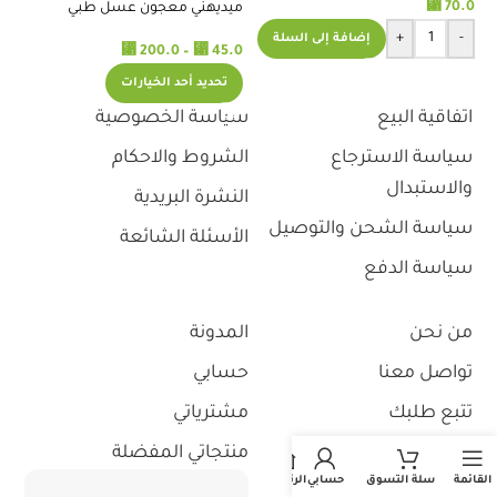
⃁
.0
70.0
ميديهني معجون عسل طبي
لمعالجة الجروح 20ج 398
+
-
إضافة إلى السلة
⃁
⃁
200.0
–
45.0
تحديد أحد الخيارات
اتفاقية البيع
سياسة الخصوصية
سياسة الاسترجاع
الشروط والاحكام
والاستبدال
النشرة البريدية
سياسة الشحن والتوصيل
الأسئلة الشائعة
سياسة الدفع
من نحن
المدونة
تواصل معنا
حسابي
تتبع طلبك
مشترياتي
استثمر معنا
منتجاتي المفضلة
القائمة
سلة التسوق
حسابي
الرئيسية