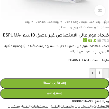
انقر للتكبير
الرئيسية
/
المستلزمات والمعدات الطبية
/
المستهلكات الطبية
/
معقمات وضمادات الجروح والاسطح
ضماد فوم عالي الامتصاص غير لاصق 10سم -ESPUMA
⃁
⃁
65.0
75.0
ضماد ESPUMA فوم غير لاصق بحجم 10 سم يوفر امتصاصًا عاليًا وحماية مثالية
للجروح مع سهولة في الإزالة.
فارما بلاست - PHARMAPLAST
+
-
إضافة إلى السلة
إشتري الآن
رمز المنتج:
001002014790
التصنيفات:
المستلزمات والمعدات الطبية
,
المستهلكات الطبية
,
معقمات