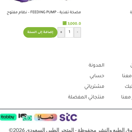
ة
مضخة تغذية – FEEDING PUMP – نظام مفتوح
⃁
3,000.0
+
-
إضافة إلى السلة