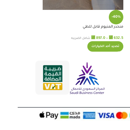
RELATED PRODUCTS
رافعة مريض للسيارة ا
-40%
⃁
12,000.0
منحدر المنيوم قابل للطي
+
-
إضافة 