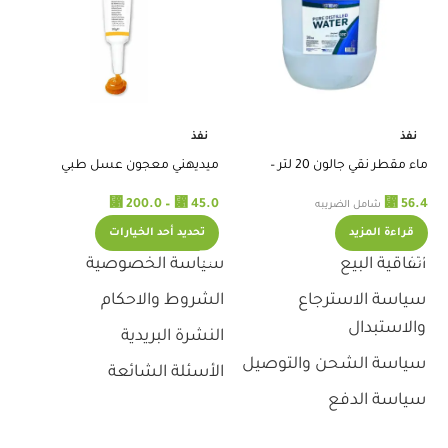
ضم
نفذ
نفذ
.0
ماء مقطر نقي جالون 20 لتر –
ميديهني معجون عسل طبي
استريموا
لمعالجة الجروح 20ج 398
⃁
200.0
–
⃁
45.0
⃁
56.4
شامل الضريبه
قراءة المزيد
تحديد أحد الخيارات
اتفاقية البيع
سياسة الخصوصية
سياسة الاسترجاع
الشروط والاحكام
والاستبدال
النشرة البريدية
سياسة الشحن والتوصيل
الأسئلة الشائعة
سياسة الدفع