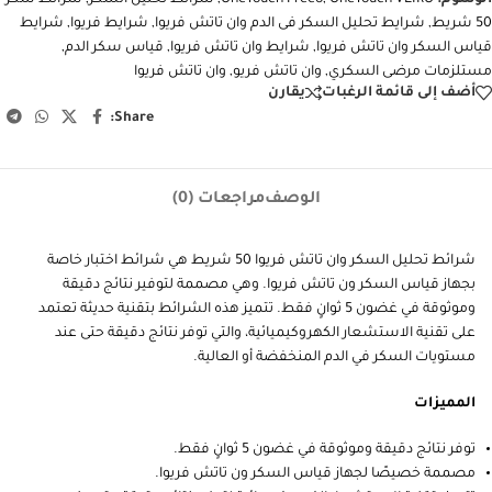
الوسوم:
OneTouch VEIRO
,
OneTouch Freeo
,
شرائط تحليل السكر
,
شرائط سكر
50 شريط
,
شرايط تحليل السكر فى الدم وان تاتش فريوا
,
شرايط فريوا
,
شرايط
قياس السكر وان تاتش فريوا
,
شرايط وان تاتش فريوا
,
قياس سكر الدم
,
مستلزمات مرضى السكري
,
وان تاتش فريو
,
وان تاتش فريوا
أضف إلى قائمة الرغبات
يقارن
Share:
الوصف
مراجعات (0)
شرائط تحليل السكر وان تاتش فريوا 50 شريط هي شرائط اختبار خاصة
بجهاز قياس السكر ون تاتش فريوا. وهي مصممة لتوفير نتائج دقيقة
وموثوقة في غضون 5 ثوانٍ فقط. تتميز هذه الشرائط بتقنية حديثة تعتمد
على تقنية الاستشعار الكهروكيميائية، والتي توفر نتائج دقيقة حتى عند
مستويات السكر في الدم المنخفضة أو العالية.
المميزات
توفر نتائج دقيقة وموثوقة في غضون 5 ثوانٍ فقط.
مصممة خصيصًا لجهاز قياس السكر ون تاتش فريوا.