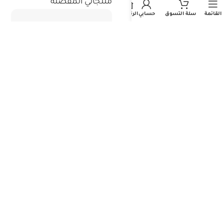
استثمر معنا
منتجاتي المفضلة
القائمة
سلة التسوق
حسابي
الرئيسية
جميع حقوق الطبع والنشر محفوظة - المتجر الطبي السعودي 2026©