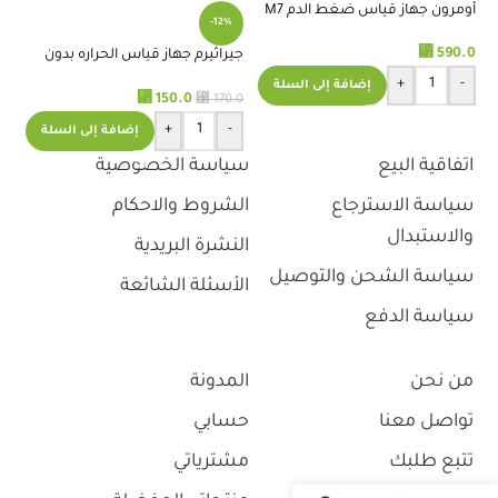
أومرون جهاز قياس ضغط الدم M7
%
-12%
⃁
590.0
جيراثيرم جهاز قياس الحراره بدون
جه
لمس
01
+
-
إضافة إلى السلة
⃁
⃁
150.0
.0
170.0
+
-
إضافة إلى السلة
اتفاقية البيع
سياسة الخصوصية
سياسة الاسترجاع
الشروط والاحكام
والاستبدال
النشرة البريدية
سياسة الشحن والتوصيل
الأسئلة الشائعة
سياسة الدفع
من نحن
المدونة
تواصل معنا
حسابي
تتبع طلبك
مشترياتي