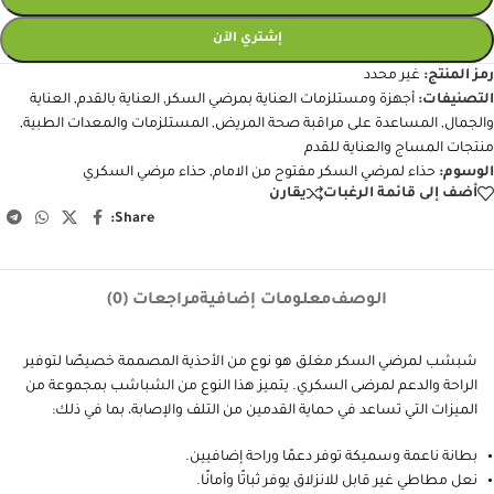
إشتري الآن
رمز المنتج:
غير محدد
التصنيفات:
أجهزة ومستلزمات العناية بمرضي السكر
,
العناية بالقدم
,
العناية
والجمال
,
المساعدة على مراقبة صحة المريض
,
المستلزمات والمعدات الطبية
,
منتجات المساج والعناية للقدم
الوسوم:
حذاء لمرضي السكر مفتوح من الامام
,
حذاء مرضي السكري
أضف إلى قائمة الرغبات
يقارن
Share:
الوصف
معلومات إضافية
مراجعات (0)
شبشب لمرضي السكر مغلق هو نوع من الأحذية المصممة خصيصًا لتوفير
الراحة والدعم لمرضى السكري. يتميز هذا النوع من الشباشب بمجموعة من
الميزات التي تساعد في حماية القدمين من التلف والإصابة، بما في ذلك:
بطانة ناعمة وسميكة توفر دعمًا وراحة إضافيين.
نعل مطاطي غير قابل للانزلاق يوفر ثباتًا وأمانًا.