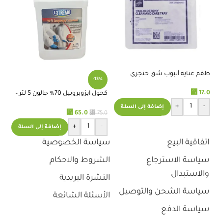
طقم عناية أنبوب شق حنجرى
-13%
-ا
⃁
17.0
.0
كحول ايزوبروبيل 70% جالون 5 لتر –
استريموا
+
-
إضافة إلى السلة
⃁
65.0
⃁
75.0
+
-
إضافة إلى السلة
اتفاقية البيع
سياسة الخصوصية
سياسة الاسترجاع
الشروط والاحكام
والاستبدال
النشرة البريدية
سياسة الشحن والتوصيل
الأسئلة الشائعة
سياسة الدفع