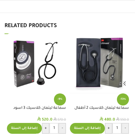
RELATED PRODUCTS
مش
-9%
-13%
كر
.0
سماعه ليتمان كلاسيك 2 أطفال
سماعة ليتمان كلاسيك 3 اسود
اسود #2114
كامل #5803
⃁
⃁
⃁
⃁
520.0
480.0
570.0
550.0
+
-
+
-
إضافة إلى السلة
إضافة إلى السلة