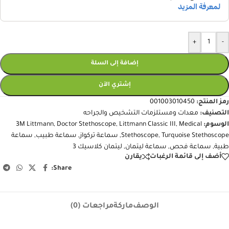
+
-
إضافة إلى السلة
إشتري الآن
رمز المنتج:
001003010450
التصنيف:
معدات ومستلزمات التشخيص والجراحه
الوسوم:
Medical
,
Littmann Classic III
,
Doctor Stethoscope
,
3M Littmann
Turquoise Stethoscope
,
Stethoscope
,
سماعة تركواز
,
سماعة طبيب
,
سماعة
طبية
,
سماعة فحص
,
سماعة ليتمان
,
ليتمان كلاسيك 3
أضف إلى قائمة الرغبات
يقارن
Share:
الوصف
ماركة
مراجعات (0)