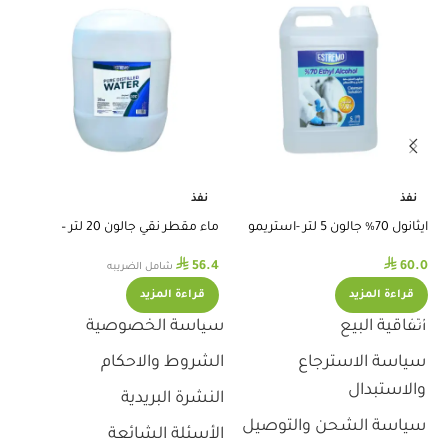
ضم
نفذ
نفذ
.0
ايثانول 70% جالون 5 لتر -استريمو
ماء مقطر نقي جالون 20 لتر –
استريموا
⃁
⃁
60.0
56.4
شامل الضريبه
قراءة المزيد
قراءة المزيد
اتفاقية البيع
سياسة الخصوصية
سياسة الاسترجاع
الشروط والاحكام
والاستبدال
النشرة البريدية
سياسة الشحن والتوصيل
الأسئلة الشائعة