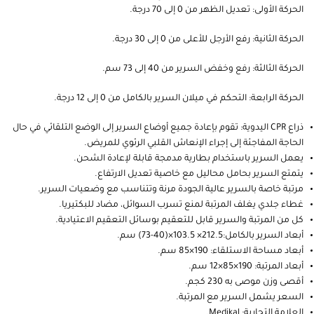
الحركة الأولى: تعديل الظهر من 0 إلى 70 درجة.
الحركة الثانية: رفع الأرجل للأعلى من 0 إلى 30 درجة.
الحركة الثالثة: رفع وخفض السرير من 40 إلى 73 سم.
الحركة الرابعة: التحكم في ميلان السرير بالكامل من 0 إلى 12 درجة.
ذراع CPR اليدوية: تقوم بإعادة جميع أوضاع السرير إلى الوضع التلقائي في حال
الحاجة المفاجئة إلى إجراء الإنعاش القلبي الرئوي للمريض.
يعمل السرير باستخدام بطارية مدمجة قابلة لإعادة الشحن.
يتمتع السرير بحامل محاليل مع خاصية تعديل الارتفاع.
مرتبة خاصة بالسرير عالية الجودة مرنة وتتناسب مع وضعيات السرير.
غطاء جلدي يغلف المرتبة لمنع تسرب السوائل، مضاد للبكتيريا.
كل من المرتبة والسرير قابل للتعقيم بوسائل التعقيم الاعتيادية.
أبعاد السرير بالكامل:212.5× 103.5×(40-73) سم.
أبعاد مساحة الاستلقاء: 190×85 سم.
أبعاد المرتبة: 190×85×12 سم.
أقصى وزن موصى به 230 كجم.
السعر يشمل السرير مع المرتبة.
العلامة التجارية: Medikal.