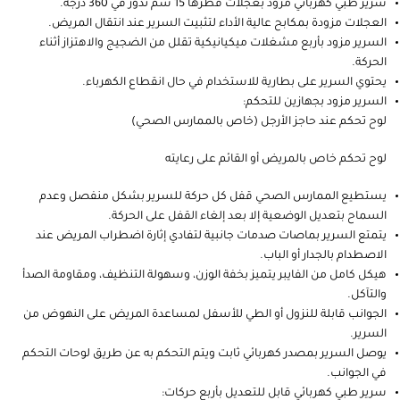
سرير طبي كهربائي مزود بعجلات قطرها 15 سم تدور في 360 درجة.
العجلات مزودة بمكابح عالية الأداء لتثبيت السرير عند انتقال المريض.
السرير مزود بأربع مشغلات ميكيانيكية تقلل من الضجيج والاهتزاز أثناء
الحركة.
يحتوي السرير على بطارية للاستخدام في حال انقطاع الكهرباء.
السرير مزود بجهازين للتحكم:
لوح تحكم عند حاجز الأرجل (خاص بالممارس الصحي)
لوح تحكم خاص بالمريض أو القائم على رعايته
يستطيع الممارس الصحي قفل كل حركة للسرير بشكل منفصل وعدم
السماح بتعديل الوضعية إلا بعد إلغاء القفل على الحركة.
يتمتع السرير بماصات صدمات جانبية لتفادي إثارة اضطراب المريض عند
الاصطدام بالجدار أو الباب.
هيكل كامل من الفايبر يتميز بخفة الوزن، وسهولة التنظيف، ومقاومة الصدأ
والتآكل.
الجوانب قابلة للنزول أو الطي للأسفل لمساعدة المريض على النهوض من
السرير.
يوصل السرير بمصدر كهربائي ثابت ويتم التحكم به عن طريق لوحات التحكم
في الجوانب.
سرير طبي كهربائي قابل للتعديل بأربع حركات: