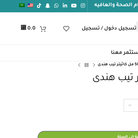
لعافيه
⃁
تسجيل دخول / تسجيل
0.0
تثمر معنا
 إلى السلة