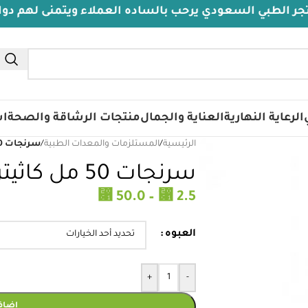
لسعودي يرحب بالساده العملاء ويتمنى لهم دوام الصحة وا
الرعاية النهارية
العناية والجمال
منتجات الرشاقة والصحة
اس
الرئيسية
/
المستلزمات والمعدات الطبية
/
سرنجات 50 مل كاثيتر تيب هندى
سرنجات 50 مل كاثيتر تيب هندى
⃁
⃁
50.0
–
2.5
العبوه
+
-
إضافة