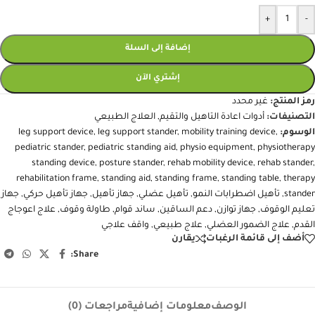
+
-
إضافة إلى السلة
إشتري الآن
رمز المنتج:
غير محدد
التصنيفات:
أدوات اعادة التاهيل والتقيم
,
العلاج الطبيعي
الوسوم:
,
mobility training device
,
leg support stander
,
leg support device
pediatric stander
,
pediatric standing aid
,
physio equipment
,
physiotherapy
standing device
,
posture stander
,
rehab mobility device
,
rehab stander
,
rehabilitation frame
,
standing aid
,
standing frame
,
standing table
,
therapy
stander
,
تأهيل اضطرابات النمو
,
تأهيل عضلي
,
جهاز تأهيل
,
جهاز تأهيل حركي
,
جهاز
تعليم الوقوف
,
جهاز توازن
,
دعم الساقين
,
ساند قوام
,
طاولة وقوف
,
علاج اعوجاج
القدم
,
علاج الضمور العضلي
,
علاج طبيعي
,
واقف علاجي
أضف إلى قائمة الرغبات
يقارن
Share:
الوصف
معلومات إضافية
مراجعات (0)