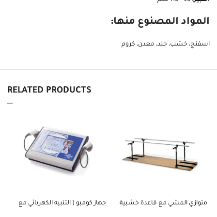
الكبير:
95 – 115 سم
المواد المصنوع منها:
اسفنج، خشب، جلد، معدن، كروم
RELATED PRODUCTS
متوازي المشي مع قاعدة خشبية
جهاز كومبو ( التنبيه الكهربائي مع
جه
الالتراساوند و الليزر )
فوق