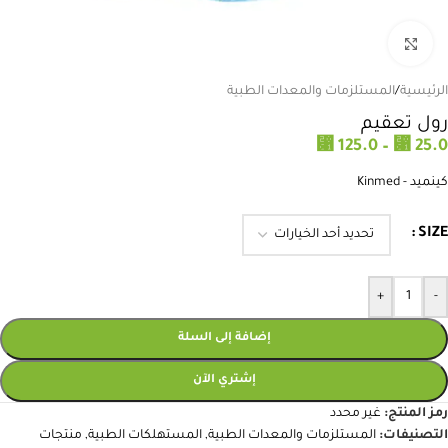
انقر للتكبير
الرئيسية
/
المستلزمات والمعدات الطبية
رول تعقيم
⃁
125.0
–
⃁
25.0
كينميد - Kinmed
SIZE
+
-
إضافة إلى السلة
إشتري الآن
رمز المنتج:
غير محدد
التصنيفات:
المستلزمات والمعدات الطبية
,
المستهلكات الطبية
,
منتجات