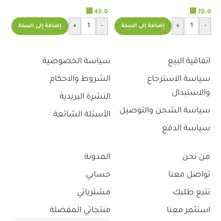
TRANSPORE TAPE 2 INCH
-استريمو
⃁
45.0
⃁
70.0
مي
لمع
+
-
+
-
إضافة إلى السلة
إضافة إلى السلة
.0
اتفاقية البيع
سياسة الخصوصية
سياسة الاسترجاع
الشروط والاحكام
والاستبدال
النشرة البريدية
سياسة الشحن والتوصيل
الأسئلة الشائعة
سياسة الدفع
من نحن
المدونة
تواصل معنا
حسابي
تتبع طلبك
مشترياتي
استثمر معنا
منتجاتي المفضلة