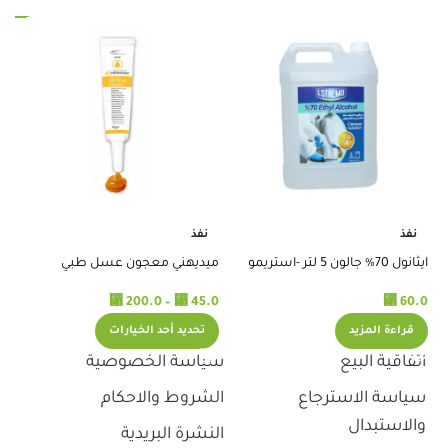
RELATED PRODUCTS
ضم
نفذ
نفذ
.0
ايثانول 70% جالون 5 لتر -استريمو
ميديهني معجون عسل طبي
لمعالجة الجروح 20ج 398
⃁
⃁
⃁
60.0
200.0
–
45.0
قراءة المزيد
تحديد أحد الخيارات