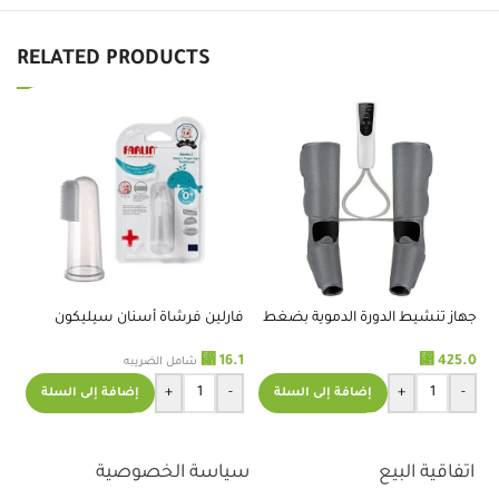
RELATED PRODUCTS
جهاز تنشيط الدورة الدموية بضغط
فارلين فرشاة أسنان سيليكون
فار
الهواء قدم وساق
للاطفال
.8
⃁
16.1
⃁
425.0
شامل الضريبه
+
-
+
-
إضافة إلى السلة
إضافة إلى السلة
اتفاقية البيع
سياسة الخصوصية