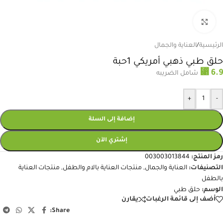
انقر للتكبير
الرئيسية
/
العناية والجمال
حلق طبي ذهبي أمريكي 1حبة
⃁
6.9
شامل الضريبه
+
-
إضافة إلى السلة
إشتري الآن
رمز المنتج:
003003013844
التصنيفات:
العناية والجمال
,
منتجات العناية بالام والطفل
,
منتجات العناية
بالطفل
الوسم:
حلق طبي
أضف إلى قائمة الرغبات
يقارن
Share: